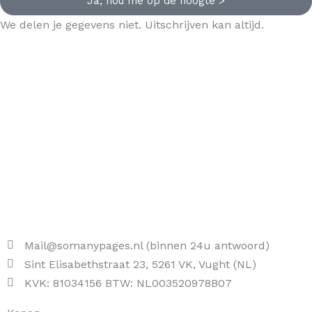
Ja, hou me op de hoogte >
We delen je gegevens niet. Uitschrijven kan altijd.
Mail@somanypages.nl (binnen 24u antwoord)
Sint Elisabethstraat 23, 5261 VK, Vught (NL)
KVK: 81034156 BTW: NL003520978B07