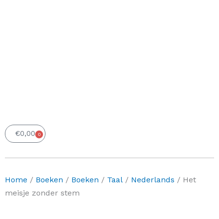
€
0,00
0
Winkelwagen
Home
/
Boeken
/
Boeken
/
Taal
/
Nederlands
/ Het
meisje zonder stem