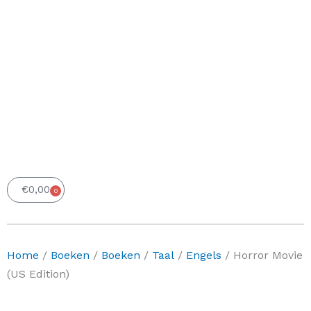
€
0,00
0
Winkelwagen
Home
/
Boeken
/
Boeken
/
Taal
/
Engels
/ Horror Movie
(US Edition)