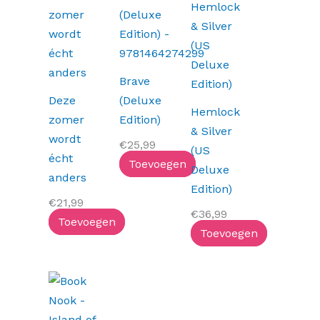
Brave
Deze
(Deluxe
Hemlock
zomer
Edition)
& Silver
wordt
€
25,99
(US
écht
Toevoegen
Deluxe
anders
Edition)
€
21,99
€
36,99
Toevoegen
Toevoegen