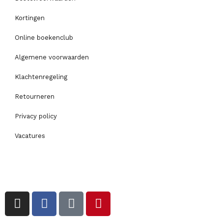
Kortingen
Online boekenclub
Algemene voorwaarden
Klachtenregeling
Retourneren
Privacy policy
Vacatures
I
F
T
P
n
a
i
i