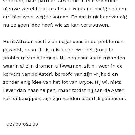
vrienden, haar partner. Gestrand in een vreemde
nieuwe wereld, zal ze al haar verstand nodig hebben
om hier weer weg te komen. En dat is niet eenvoudig
nu ze geen idee heeft wie ze kan vertrouwen.
Hunt Athalar heeft zich nogal eens in de problemen
gewerkt, maar dit is misschien wel het grootste
probleem van allemaal. Na een paar korte maanden
waarin al zijn dromen uitkwamen, zit hij weer in de
kerkers van de Asteri, beroofd van zijn vrijheid en
zonder enig idee van het lot van Bryce. Hij wil niets
liever dan haar helpen, maar totdat hij aan de Asteri
kan ontsnappen, zijn zijn handen letterlijk gebonden.
Oorspronkelijke
Huidige
€
27,99
€
22,39
prijs
prijs