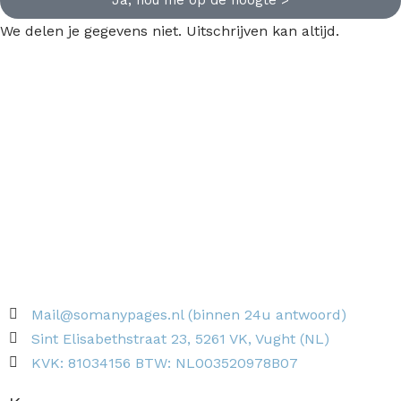
Ja, hou me op de hoogte >
We delen je gegevens niet. Uitschrijven kan altijd.
Mail@somanypages.nl (binnen 24u antwoord)
Sint Elisabethstraat 23, 5261 VK, Vught (NL)
KVK: 81034156 BTW: NL003520978B07