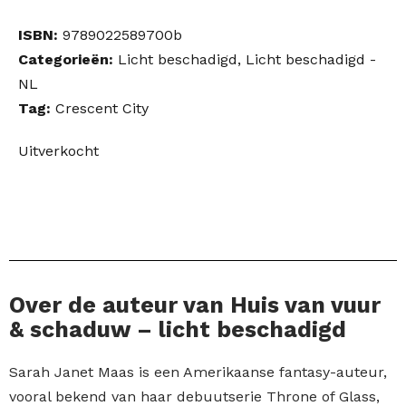
was:
is:
ISBN:
9789022589700b
€27,99.
€22,39.
Categorieën:
Licht beschadigd
,
Licht beschadigd -
NL
Tag:
Crescent City
Uitverkocht
Over de auteur van Huis van vuur
& schaduw – licht beschadigd
Sarah Janet Maas is een Amerikaanse fantasy-auteur,
vooral bekend van haar debuutserie Throne of Glass,