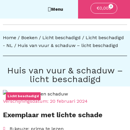
0
Winkelwa
€
0,00
Home
/
Boeken
/
Licht beschadigd
/
Licht beschadigd
- NL
/ Huis van vuur & schaduw – licht beschadigd
Huis van vuur & schaduw –
licht beschadigd
Licht beschadigd
Verschijningsdatum:
20 februari 2024
Exemplaar met lichte schade
B-keuze: prima te lezen