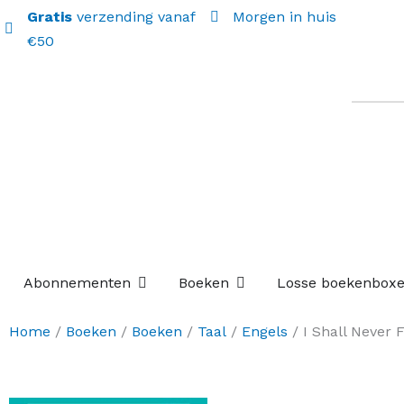
Gratis
verzending vanaf
Morgen in huis
€50
Open Abonnementen
Open Boeken
Abonnementen
Boeken
Losse boekenbox
Home
/
Boeken
/
Boeken
/
Taal
/
Engels
/ I Shall Never F