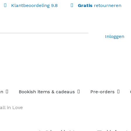
Klantbeoordeling 9.8
Gratis
retourneren
Inloggen
Open Losse boekenboxen
Open Bookish items & c
Open P
en
Bookish items & cadeaus
Pre-orders
all in Love