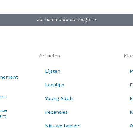
Ja, hou me op de hoogte >
Artikelen
Kla
Lijsten
M
nnement
Leestips
F
ent
Young Adult
B
nce
Recensies
K
ent
Nieuwe boeken
O