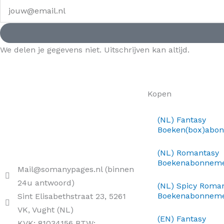
We delen je gegevens niet. Uitschrijven kan altijd.
Kopen
(NL) Fantasy
Boeken(box)abo
(NL) Romantasy
Boekenabonnem
Mail@somanypages.nl (binnen
24u antwoord)
(NL) Spicy Roma
Boekenabonnem
Sint Elisabethstraat 23, 5261
VK, Vught (NL)
(EN) Fantasy
KVK: 81034156 BTW: