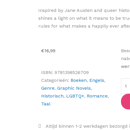
Inspired by Jane Austen and queer history
shines a light on what it means to be tru
rules for what makes a happily ever after
I
€
16,99
Bes
Shal
nab
Nev
wer
ISBN:
9781398526709
Fall
Categorieën:
Boeken
,
Engels
,
in
Genre
,
Graphic Novels
,
Lov
Historisch
,
LGBTQ+
,
Romance
,
aant
Taal
Altijd binnen 1-2 werkdagen bezorgd 