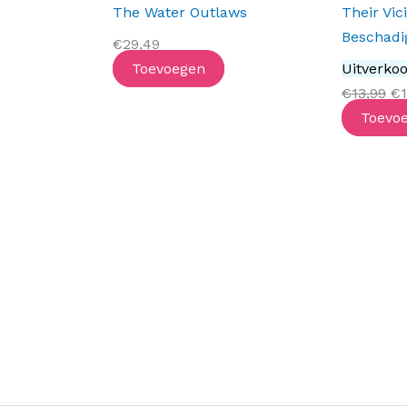
The Water Outlaws
Their Vi
wa
Beschadi
€
29,49
€1
Toevoegen
Uitverkoo
€
13,99
€
1
Toevo