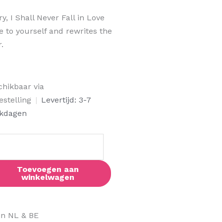
, I Shall Never Fall in Love
e to yourself and rewrites the
.
chikbaar via
l
estelling
|
Levertijd: 3-7
er
kdagen
e
al
Toevoegen aan
winkelwagen
in NL & BE