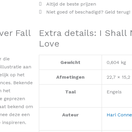
Altijd de beste prijzen
Niet goed of beschadigd? Geld terug!
ver Fall
Extra details: I Shall 
Love
r die
Gewicht
0,604 kg
llustratie aan
lijk op het
Afmetingen
22,7 × 15,2
ances. Bekende
n het
Taal
Engels
de geprezen
staat bekend om
rmee deze een
Auteur
Hari Conne
 inspireren.