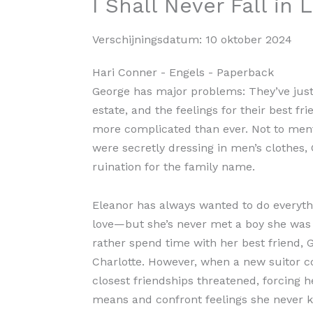
I Shall Never Fall in 
Verschijningsdatum:
10 oktober 2024
Hari Conner
- Engels
- Paperback
George has major problems: They’ve just 
estate, and the feelings for their best f
more complicated than ever. Not to ment
were secretly dressing in men’s clothes, 
ruination for the family name.
Eleanor has always wanted to do everythin
love—but she’s never met a boy she was 
rather spend time with her best friend, 
Charlotte. However, when a new suitor c
closest friendships threatened, forcing h
means and confront feelings she never 