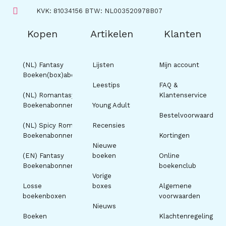
KVK: 81034156 BTW: NL003520978B07
Kopen
Artikelen
Klanten
(NL) Fantasy
Lijsten
Mijn account
Boeken(box)abonnement
Leestips
FAQ &
(NL) Romantasy
Klantenservice
Boekenabonnement
Young Adult
Bestelvoorwaarden
(NL) Spicy Romance
Recensies
Boekenabonnement
Kortingen
Nieuwe
(EN) Fantasy
boeken
Online
Boekenabonnement
boekenclub
Vorige
Losse
boxes
Algemene
boekenboxen
voorwaarden
Nieuws
Boeken
Klachtenregeling