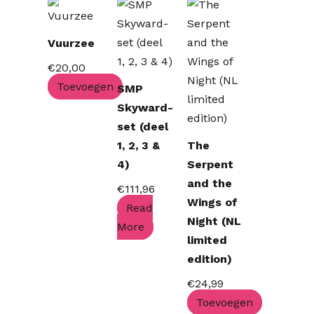
Vuurzee
€
20,00
Toevoegen
SMP
Skyward-
set (deel
1, 2, 3 &
The
4)
Serpent
and the
€
111,96
Wings of
Read
Night (NL
More
limited
edition)
€
24,99
Toevoegen