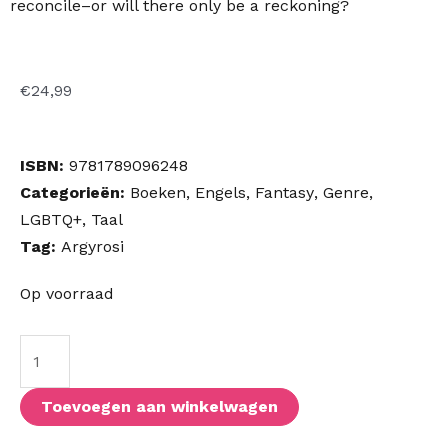
reconcile–or will there only be a reckoning?
€
24,99
ISBN:
9781789096248
Categorieën:
Boeken
,
Engels
,
Fantasy
,
Genre
,
LGBTQ+
,
Taal
Tag:
Argyrosi
In
Op voorraad
An
Orchard
Grown
From
Toevoegen aan winkelwagen
Ash