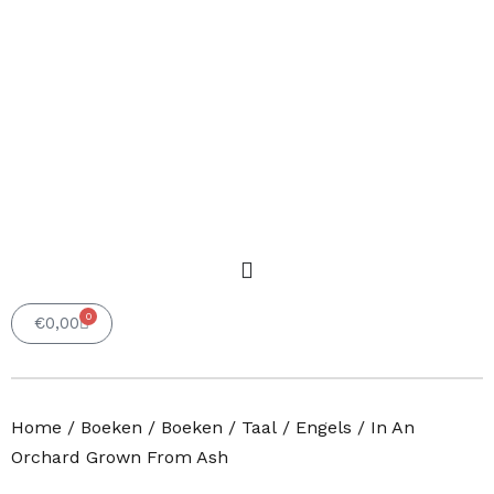
0
Winkelwagen
€
0,00
Home
/
Boeken
/
Boeken
/
Taal
/
Engels
/ In An
Orchard Grown From Ash