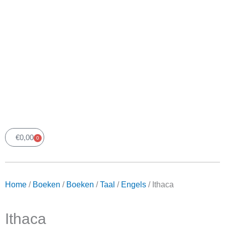
€
0,00
0
Winkelwagen
Home
/
Boeken
/
Boeken
/
Taal
/
Engels
/ Ithaca
Ithaca