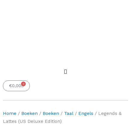
0
Winkelwagen
€
0,00
Home
/
Boeken
/
Boeken
/
Taal
/
Engels
/ Legends &
Lattes (US Deluxe Edition)