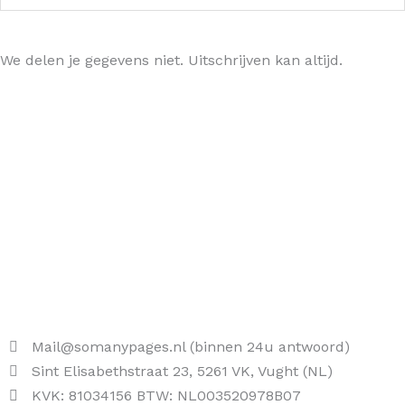
Ja, hou me op de hoogte >
We delen je gegevens niet. Uitschrijven kan altijd.
Mail@somanypages.nl (binnen 24u antwoord)
Sint Elisabethstraat 23, 5261 VK, Vught (NL)
KVK: 81034156 BTW: NL003520978B07