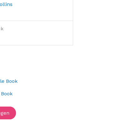
ollins
ck
 Book
egen