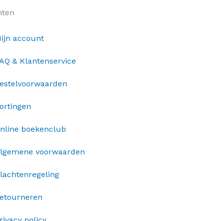
nten
ijn account
AQ & Klantenservice
estelvoorwaarden
ortingen
nline boekenclub
lgemene voorwaarden
lachtenregeling
etourneren
rivacy policy