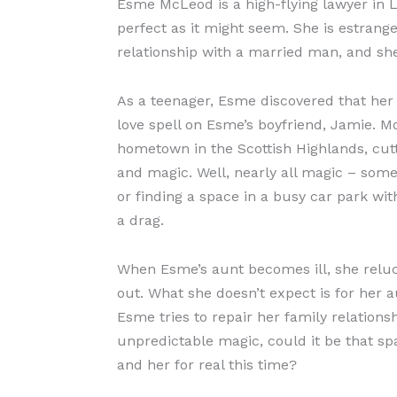
Esme McLeod is a high-flying lawyer in Lo
perfect as it might seem. She is estrange
relationship with a married man, and she
As a teenager, Esme discovered that he
love spell on Esme’s boyfriend, Jamie. Mo
hometown in the Scottish Highlands, cut
and magic. Well, nearly all magic – some
or finding a space in a busy car park wi
a drag.
When Esme’s aunt becomes ill, she reluc
out. What she doesn’t expect is for her a
Esme tries to repair her family relation
unpredictable magic, could it be that sp
and her for real this time?