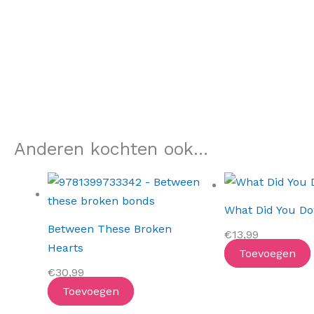
Anderen kochten ook...
What Did You Do
Between These Broken
€
13,99
Hearts
Toevoegen
€
30,99
Toevoegen