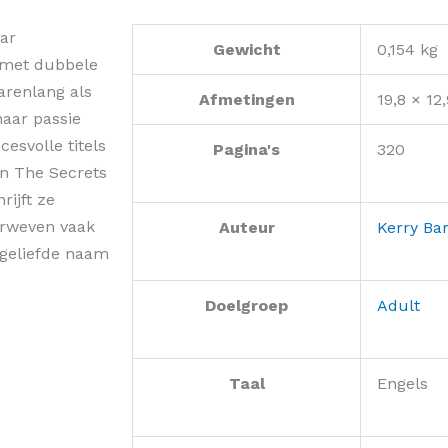
aar
Gewicht
0,154 kg
 met dubbele
jarenlang als
Afmetingen
19,8 × 12
haar passie
cesvolle titels
Pagina's
320
en The Secrets
rijft ze
erweven vaak
Auteur
Kerry Bar
 geliefde naam
Doelgroep
Adult
Taal
Engels