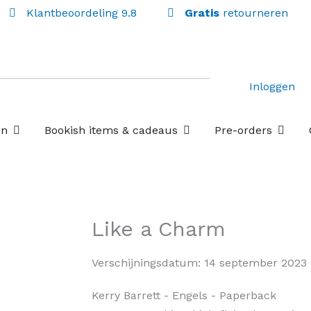
Klantbeoordeling 9.8
Gratis
retourneren
Inloggen
Open Losse boekenboxen
Open Bookish items & c
Open P
en
Bookish items & cadeaus
Pre-orders
Like a Charm
Verschijningsdatum:
14 september 2023
Kerry Barrett
- Engels
- Paperback