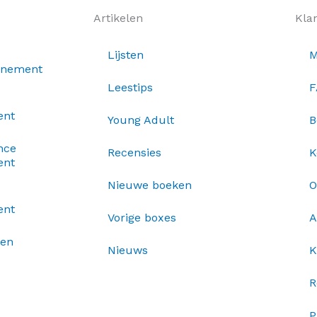
Artikelen
Kla
Lijsten
M
nnement
Leestips
F
ent
Young Adult
B
nce
Recensies
K
ent
Nieuwe boeken
O
ent
Vorige boxes
A
xen
Nieuws
K
R
P