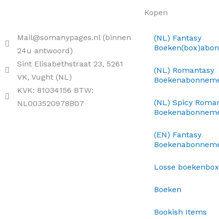
Kopen
Mail@somanypages.nl (binnen
(NL) Fantasy
Boeken(box)abo
24u antwoord)
Sint Elisabethstraat 23, 5261
(NL) Romantasy
VK, Vught (NL)
Boekenabonnem
KVK: 81034156 BTW:
(NL) Spicy Roma
NL003520978B07
Boekenabonnem
(EN) Fantasy
Boekenabonnem
Losse boekenbo
Boeken
Bookish Items