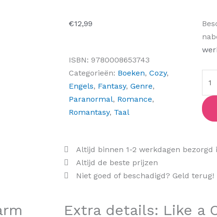
Like
€
12,99
Bes
a
nab
Cha
wer
ISBN:
9780008653743
aant
Categorieën:
Boeken
,
Cozy
,
Engels
,
Fantasy
,
Genre
,
Paranormal
,
Romance
,
Romantasy
,
Taal
Altijd binnen 1-2 werkdagen bezorgd 
Altijd de beste prijzen
Niet goed of beschadigd? Geld terug!
harm
Extra details: Like a