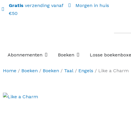
Gratis
verzending vanaf
Morgen in huis
€50
Open Abonnementen
Open Boeken
Abonnementen
Boeken
Losse boekenbox
Home
/
Boeken
/
Boeken
/
Taal
/
Engels
/ Like a Charm