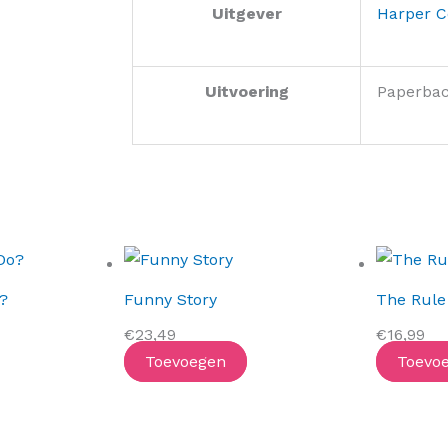
Uitgever
Harper C
Uitvoering
Paperba
?
Funny Story
The Rule
€
23,49
€
16,99
Toevoegen
Toevo