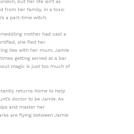
ndon, but her life isn’t as
d from her family, in a toxic
’s a part-time witch.
r meddling mother had cast a
rtified, she fled her
ting ties with her mum, Jamie
times getting served at a bar
thout magic is just too much of
tantly returns home to help
unt’s doctor to be Jamie. As
ships and master her
arks are flying between Jamie