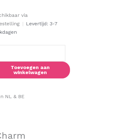
chikbaar via
estelling
|
Levertijd: 3-7
rm
kdagen
al
Toevoegen aan
winkelwagen
in NL & BE
 Charm