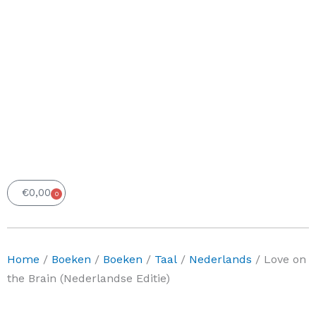
€
0,00
0
Winkelwagen
Home
/
Boeken
/
Boeken
/
Taal
/
Nederlands
/ Love on
the Brain (Nederlandse Editie)