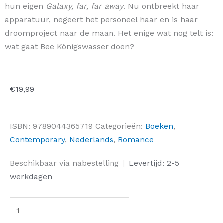
hun eigen
Galaxy, far, far away
. Nu ontbreekt haar
apparatuur, negeert het personeel haar en is haar
droomproject naar de maan. Het enige wat nog telt is:
wat gaat Bee Königswasser doen?
€
19,99
ISBN:
9789044365719
Categorieën:
Boeken
,
Contemporary
,
Nederlands
,
Romance
Love
Beschikbaar via nabestelling
|
Levertijd: 2-5
on
werkdagen
the
Brain
(Nederlandse