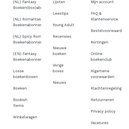
(NL) Fantasy
Lijsten
Mijn account
Boeken(box)abonnement
Leestips
FAQ &
(NL) Romantasy
Klantenservice
Boekenabonnement
Young Adult
Bestelvoorwaarden
(NL) Spicy Romance
Recensies
Boekenabonnement
Kortingen
Nieuwe
(EN) Fantasy
boeken
Online
Boekenabonnement
boekenclub
Vorige
Losse
boxes
Algemene
boekenboxen
voorwaarden
Nieuws
Boeken
Klachtenregeling
Bookish
Retourneren
Items
Privacy policy
Winkelwagen
Vacatures