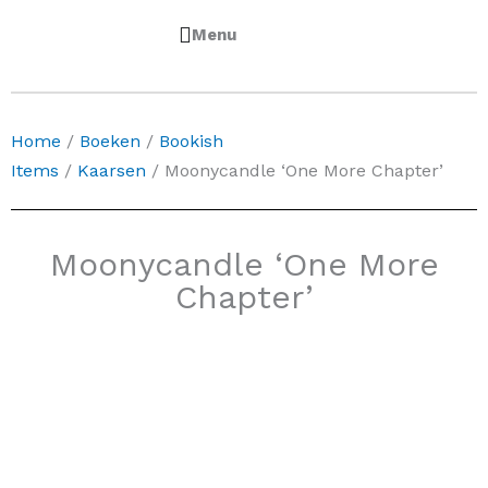
0
Winkelwa
€
0,00
Home
/
Boeken
/
Bookish
Items
/
Kaarsen
/ Moonycandle ‘One More Chapter’
Moonycandle ‘One More
Chapter’