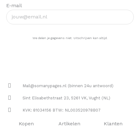
E-mail
Ja, hou me op de hoogte >
We delen je gegevens niet. Uitschrijven kan altijd.
Mail@somanypages.nl (binnen 24u antwoord)
Sint Elisabethstraat 23, 5261 VK, Vught (NL)
KVK: 81034156 BTW: NL003520978B07
Kopen
Artikelen
Klanten