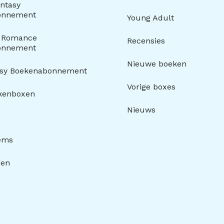
ntasy
onnement
Young Adult
y Romance
Recensies
onnement
Nieuwe boeken
asy Boekenabonnement
Vorige boxes
kenboxen
Nieuws
tems
gen