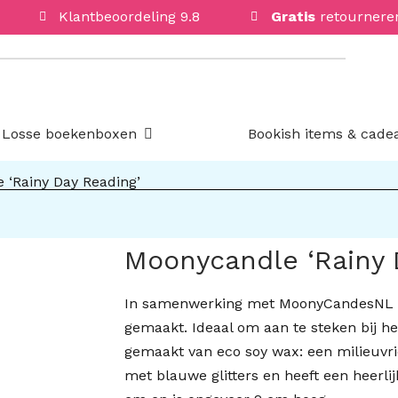
Klantbeoordeling 9.8
Gratis
retournere
Open Losse boekenboxen
Losse boekenboxen
Bookish items & cade
 ‘Rainy Day Reading’
Moonycandle ‘Rainy 
In samenwerking met MoonyCandesNL he
gemaakt. Ideaal om aan te steken bij he
gemaakt van eco soy wax: een milieuvrie
met blauwe glitters en heeft een heerlij