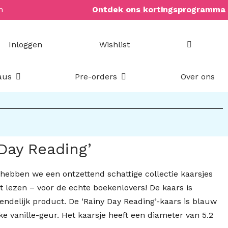
n
Ontdek ons kortingsprogramma
Inloggen
Wishlist
Open Bookish items & cadeaus
Open Pre-orders
aus
Pre-orders
Over ons
Day Reading’
bben we een ontzettend schattige collectie kaarsjes
t lezen – voor de echte boekenlovers! De kaars is
ndelijk product. De ‘Rainy Day Reading’-kaars is blauw
ke vanille-geur. Het kaarsje heeft een diameter van 5.2