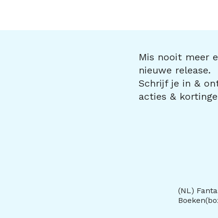
Mis nooit meer ee
nieuwe release.
Schrijf je in & o
acties & kortinge
(NL) Fanta
Boeken(b