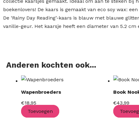
collectie kaarsjes gemaakt. Ideaal om aan te steken bij 
boekenlovers! De kaars is gemaakt van eco soy wax: een 
De ‘Rainy Day Reading’-kaars is blauw met blauwe glitter
vanille-geur. Het kaarsje heeft een diameter van 5.2 cm
Anderen kochten ook...
Wapenbroeders
Book Nook
€
18,95
€
43,99
Toevoegen
Toevoe