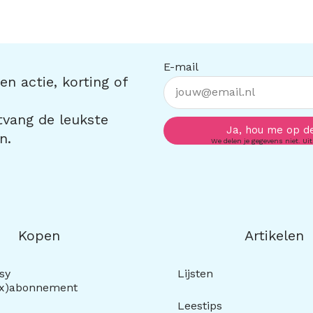
E-mail
n actie, korting of
ntvang de leukste
Ja, hou me op d
n.
We delen je gegevens niet. Uit
Kopen
Artikelen
sy
Lijsten
ox)abonnement
Leestips