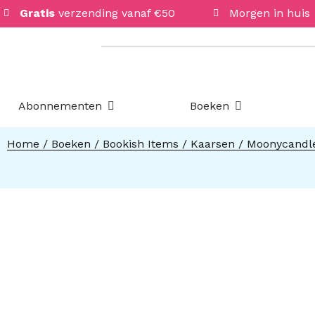
Gratis
verzending vanaf €50
Morgen in huis
Open Abonnementen
Open Boeken
Abonnementen
Boeken
Home
/
Boeken
/
Bookish Items
/
Kaarsen
/ Moonycandle