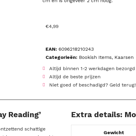
cm en is ongeveer 2 cm hoog.
€
4,99
EAN:
6096218210243
Categorieën:
Bookish Items
,
Kaarsen
Altijd binnen 1-2 werkdagen bezorgd
Altijd de beste prijzen
Niet goed of beschadigd? Geld terug!
ay Reading’
Extra details: M
tzettend schattige
Gewicht