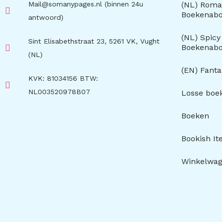
Mail@somanypages.nl (binnen 24u
(NL) Roma
Boekenab
antwoord)
(NL) Spic
Sint Elisabethstraat 23, 5261 VK, Vught
Boekenab
(NL)
(EN) Fant
KVK: 81034156 BTW:
NL003520978B07
Losse boe
Boeken
Bookish I
Winkelwa