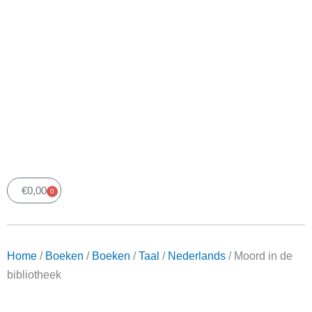
€
0,00
0
Winkelwagen
Home
/
Boeken
/
Boeken
/
Taal
/
Nederlands
/ Moord
in de bibliotheek