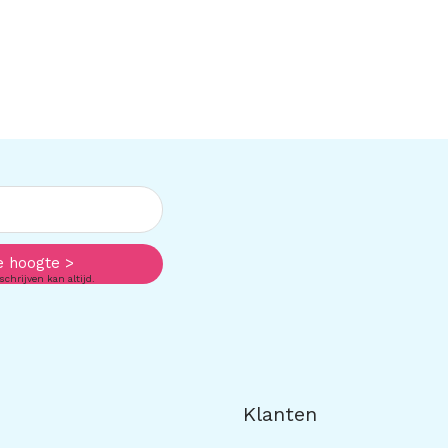
e hoogte >
schrijven kan altijd.
Klanten