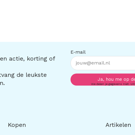
E-mail
n actie, korting of
ntvang de leukste
Ja, hou me op d
n.
We delen je gegevens niet. Uit
Kopen
Artikelen