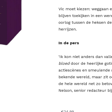
Vic moet kiezen: weggaan e
blijven toekijken in een wer
oorlog tussen de heksen de
herrijzen.
In de pers
‘Ik kon niet anders dan va
bloed
door de heerlijke got
actiescènes en smeulende r
bekende wereld, maar zit oo
de hele wereld net zo betove
Nelson, senior redacteur bi
€
24,99