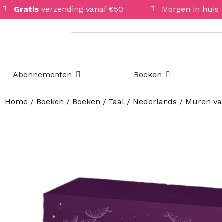
Gratis
verzending vanaf €50
Morgen in huis
Open Abonnementen
Open Boeken
Abonnementen
Boeken
Home
/
Boeken
/
Boeken
/
Taal
/
Nederlands
/ Muren van