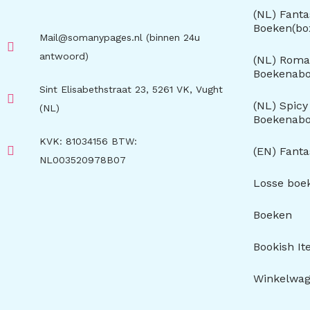
(NL) Fanta
Boeken(b
Mail@somanypages.nl (binnen 24u
antwoord)
(NL) Roma
Boekenab
Sint Elisabethstraat 23, 5261 VK, Vught
(NL) Spic
(NL)
Boekenab
KVK: 81034156 BTW:
(EN) Fant
NL003520978B07
Losse boe
Boeken
Bookish I
Winkelwa