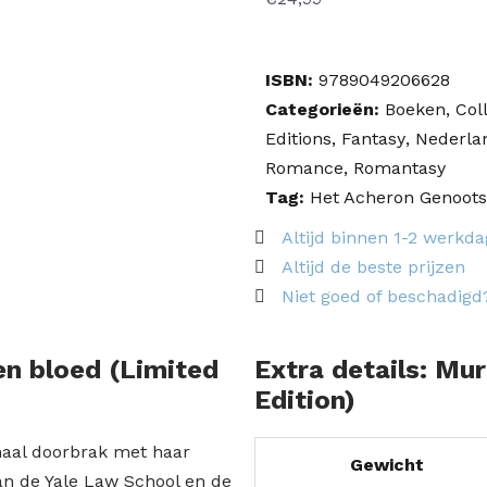
ISBN:
9789049206628
Categorieën:
Boeken
,
Col
Editions
,
Fantasy
,
Nederla
Romance
,
Romantasy
Tag:
Het Acheron Genoot
Altijd binnen 1-2 werkd
Altijd de beste prijzen
Niet goed of beschadigd
en bloed (Limited
Extra details: Mu
Edition)
naal doorbrak met haar
Gewicht
n de Yale Law School en de