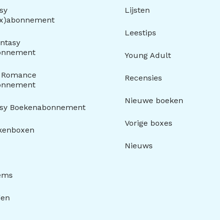
sy
Lijsten
ox)abonnement
Leestips
ntasy
onnement
Young Adult
y Romance
Recensies
onnement
Nieuwe boeken
asy Boekenabonnement
Vorige boxes
kenboxen
Nieuws
tems
gen