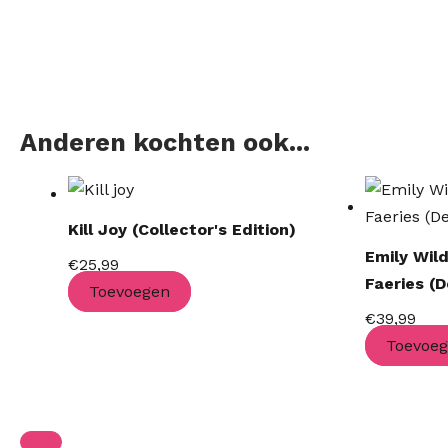
Anderen kochten ook...
Kill Joy (Collector's Edition)
Emily Wil
€
25,99
Faeries (D
Toevoegen
€
39,99
Toevoe