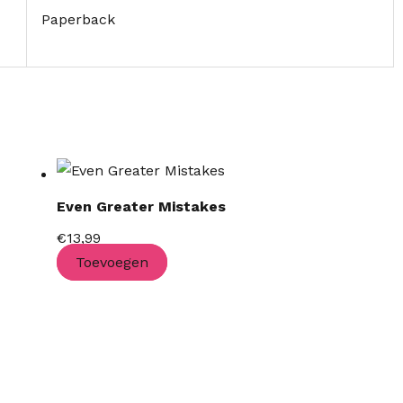
Paperback
Even Greater Mistakes
€
13,99
Toevoegen