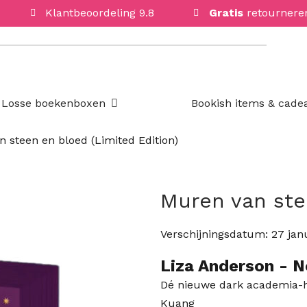
Klantbeoordeling 9.8
Gratis
retournere
Open Losse boekenboxen
Losse boekenboxen
Bookish items & cade
 steen en bloed (Limited Edition)
Muren van ste
Verschijningsdatum:
27 jan
Liza Anderson
- N
Dé nieuwe dark academia-hi
Kuang