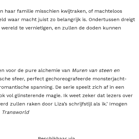
n haar familie misschien kwijtraken, of machteloos
eld waar macht juist zo belangrijk is. Ondertussen dreigt
 wereld te vernietigen, en zullen de doden kunnen
llen voor de pure alchemie van
Muren van steen en
ische sfeer, perfect gechoreografeerde monsterjacht-
omantische spanning. De serie speelt zich af in een
k vol glinsterende magie. Ik weet zeker dat lezers over
rd zullen raken door Liza’s schrijfstijl als ik.’ Imogen
j
Transworld
Muren
Beschikbaar via