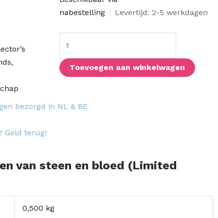
van
nabestelling
|
Levertijd: 2-5 werkdagen
steen
en
lector’s
bloed
nds
,
(Limited
Toevoegen aan winkelwagen
Edition)
schap
aantal
agen bezorgd in NL & BE
? Geld terug!
ren van steen en bloed (Limited
0,500 kg