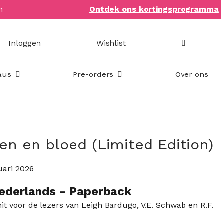
n
Ontdek ons kortingsprogramma
Inloggen
Wishlist
Open Bookish items & cadeaus
Open Pre-orders
aus
Pre-orders
Over ons
en en bloed (Limited Edition)
uari 2026
ederlands
- Paperback
t voor de lezers van Leigh Bardugo, V.E. Schwab en R.F.