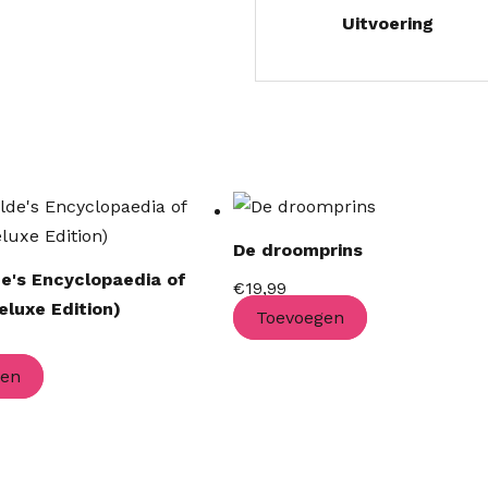
Uitvoering
De droomprins
de's Encyclopaedia of
€
19,99
eluxe Edition)
Toevoegen
gen