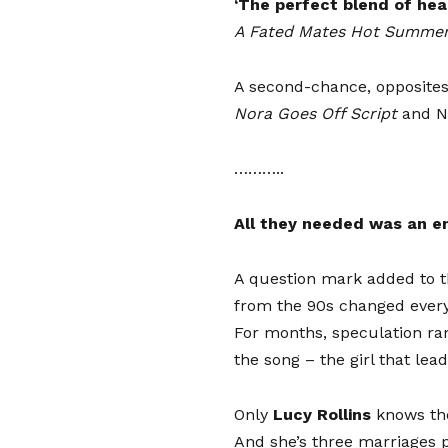
‘The perfect blend of hea
A Fated Mates Hot Summer 
A second-chance, opposites
Nora Goes Off Script
and N
………..
All they needed was an e
A question mark added to th
from the 90s changed every
For months, speculation ran 
the song – the girl that lea
Only
Lucy Rollins
knows the
And she’s three marriages p