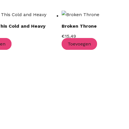
his Cold and Heavy
Broken Throne
€
15,49
gen
Toevoegen