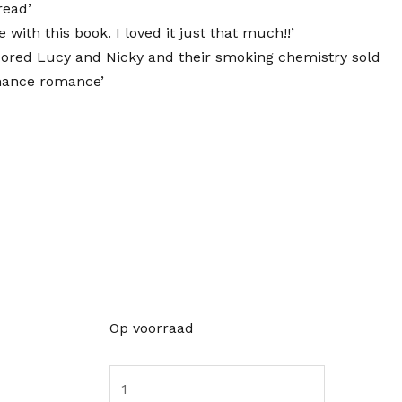
read’
with this book. I loved it just that much!!’
adored Lucy and Nicky and their smoking chemistry sold
hance romance’
One
Op voorraad
More
Time
aantal