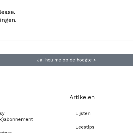
lease.
ingen.
Ja, hou me op de hoogte >
Artikelen
sy
Lijsten
ox)abonnement
Leestips
ntasy