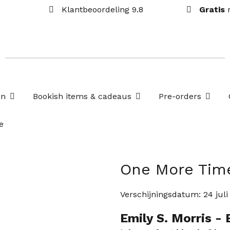
Klantbeoordeling 9.8
Gratis
Open Losse boekenboxen
Open Bookish items & c
Open P
en
Bookish items & cadeaus
Pre-orders
e
One More Tim
Verschijningsdatum:
24 jul
Emily S. Morris
- 