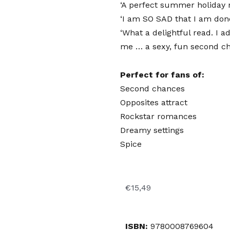
‘A perfect summer holiday 
‘I am SO SAD that I am done 
‘What a delightful read. I 
me … a sexy, fun second c
Perfect for fans of:
Second chances
Opposites attract
Rockstar romances
Dreamy settings
Spice
€
15,49
ISBN:
9780008769604