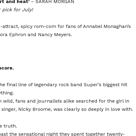
rt and heat’
– SARAH MORGAN
pick for July!
-attract, spicy rom-com for fans of Annabel Monaghan’s
ora Ephron and Nancy Meyers.
ncore.
e final line of legendary rock band Super’s biggest hit
thing.
wild, fans and journalists alike searched for the girl in
d singer, Nicky Broome, was clearly so deeply in love with.
 truth.
ast the sensational night they spent together twenty-