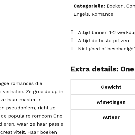
Categorieën:
Boeken
,
Con
Engels
,
Romance
Altijd binnen 1-2 werkd
Altijd de beste prijzen
Niet goed of beschadigd
Extra details: On
agse romances die
Gewicht
verhalen. Ze groeide op in
 ze haar master in
Afmetingen
een pseudoniem, richt ze
ls de populaire romcom One
Auteur
dieren, waar ze haar passie
creativiteit. Haar boeken