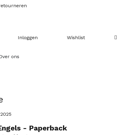
retourneren
Ontdek ons
kortingsprogramma
Inloggen
Wishlist
adeaus
re-orders
Over ons
e
i 2025
Engels
- Paperback