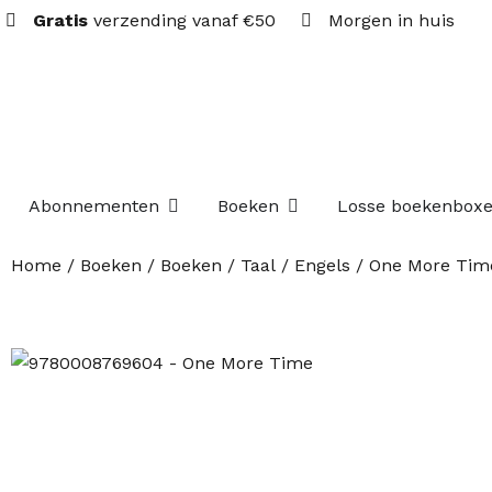
Gratis
verzending vanaf €50
Morgen in huis
Open Abonnementen
Open Boeken
Abonnementen
Boeken
Losse boekenbox
Home
/
Boeken
/
Boeken
/
Taal
/
Engels
/ One More Tim