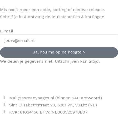
Mis nooit meer een actie, korting of nieuwe release.
Schrijf je in & ontvang de leukste acties & kortingen.
E-mail
Ja, hou me op de hoogte >
We delen je gegevens niet. Uitschrijven kan altijd.
Mail@somanypages.nl (binnen 24u antwoord)
Sint Elisabethstraat 23, 5261 VK, Vught (NL)
KVK: 81034156 BTW: NL003520978B07