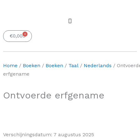
0
Winkelwagen
€
0,00
Home
/
Boeken
/
Boeken
/
Taal
/
Nederlands
/ Ontvoerd
erfgename
Ontvoerde erfgename
Verschijningsdatum:
7 augustus 2025