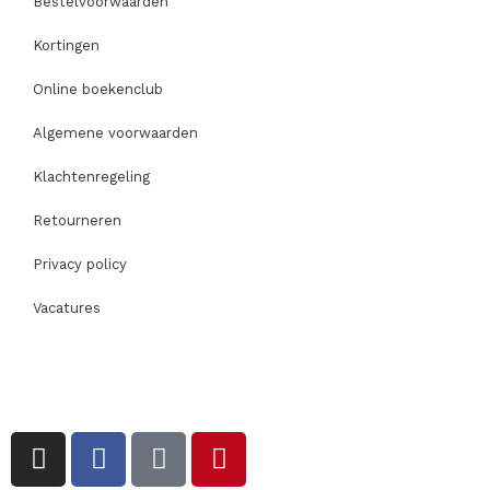
Bestelvoorwaarden
Kortingen
Online boekenclub
Algemene voorwaarden
Klachtenregeling
Retourneren
Privacy policy
Vacatures
I
F
T
P
n
a
i
i