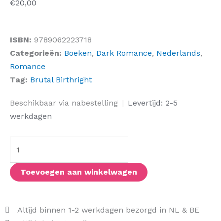
€
20,00
ISBN:
9789062223718
Categorieën:
Boeken
,
Dark Romance
,
Nederlands
,
Romance
Tag:
Brutal Birthright
Ontvoerde
Beschikbaar via nabestelling
|
Levertijd: 2-5
erfgename
werkdagen
aantal
Toevoegen aan winkelwagen
Altijd binnen 1-2 werkdagen bezorgd in NL & BE