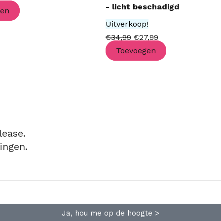
- licht beschadigd
gen
Uitverkoop!
€
34,99
€
27,99
Toevoegen
lease.
ingen.
Ja, hou me op de hoogte >