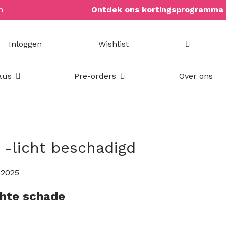
n
Ontdek ons kortingsprogramma
Inloggen
Wishlist
Open Bookish items & cadeaus
Open Pre-orders
aus
Pre-orders
Over ons
h -licht beschadigd
l 2025
chte schade