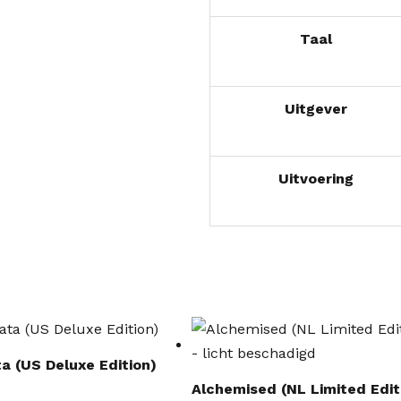
Taal
Uitgever
Uitvoering
Oorspronkelijke
Huidige
prijs
prijs
a (US Deluxe Edition)
was:
is:
Alchemised (NL Limited Edit
€34,99.
€27,99.