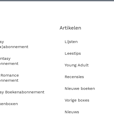
Artikelen
sy
Lijsten
ox)abonnement
Leestips
ntasy
onnement
Young Adult
y Romance
Recensies
onnement
Nieuwe boeken
asy Boekenabonnement
Vorige boxes
kenboxen
Nieuws