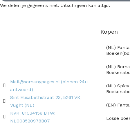
We delen je gegevens niet. Uitschrijven kan altijd.
Kopen
(NL) Fanta
Boeken(b
(NL) Roma
Boekenab
Mail@somanypages.nl (binnen 24u
(NL) Spic
antwoord)
Boekenab
Sint Elisabethstraat 23, 5261 VK,
(EN) Fant
Vught (NL)
KVK: 81034156 BTW:
Losse boe
NL003520978B07