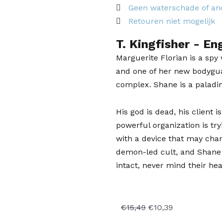
Geen waterschade of an
Retouren niet mogelijk
T. Kingfisher
- En
Marguerite Florian is a sp
and one of her new bodyguar
complex. Shane is a paladi
His god is dead, his client 
powerful organization is tryi
with a device that may chan
demon-led cult, and Shane a
intact, never mind their hear
Oorspronkelijke
Huidige
€
15,49
€
10,39
prijs
prijs