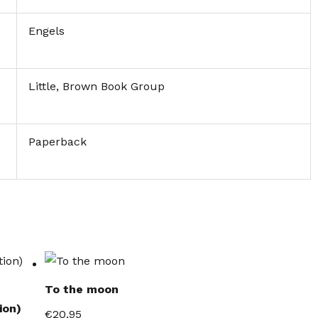
Engels
Little, Brown Book Group
Paperback
To the moon
ion)
€
20,95