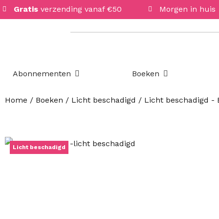
Gratis
verzending vanaf €50
Morgen in huis
Open Abonnementen
Open Boeken
Abonnementen
Boeken
Home
/
Boeken
/
Licht beschadigd
/
Licht beschadigd -
Licht beschadigd