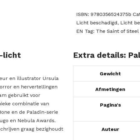
was:
is:
ISBN:
9780356524375b
Ca
€15,49.
€10,39.
Licht beschadigd
,
Licht b
EN
Tag:
The Saint of Steel
-licht
Extra details: Pa
Gewicht
ur en illustrator Ursula
orror en hervertellingen
Afmetingen
aam gebruikt voor
ieke combinatie van
Pagina's
Bone en de Paladin-serie
Hugo en Nebula Awards.
schrijven graag bezighoudt
Auteur