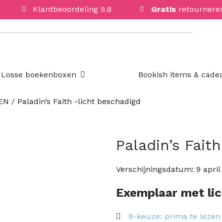
Klantbeoordeling 9.8
Gratis
retournere
Open Losse boekenboxen
Losse boekenboxen
Bookish items & cade
 EN
/ Paladin’s Faith -licht beschadigd
Paladin’s Fait
Verschijningsdatum:
9 apri
Exemplaar met li
B-keuze: prima te lezen