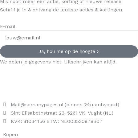
Mis nooit meer een actie, korting of nieuwe release.
Schrijf je in & ontvang de leukste acties & kortingen.
E-mail
Ja, hou me op de hoogte >
We delen je gegevens niet. Uitschrijven kan altijd.
Mail@somanypages.nl (binnen 24u antwoord)
Sint Elisabethstraat 23, 5261 VK, Vught (NL)
KVK: 81034156 BTW: NL003520978B07
Kopen