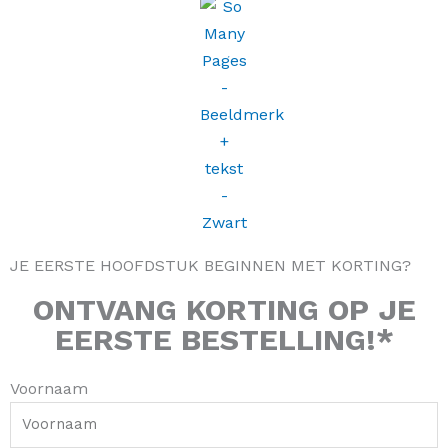
s
c
k
n
t
e
t
t
a
b
o
e
g
o
k
r
r
o
e
JE EERSTE HOOFDSTUK BEGINNEN MET KORTING?
a
k
s
ONTVANG
KORTING
OP JE
m
-
t
EERSTE BESTELLING!*
f
Voornaam