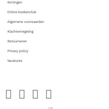
Kortingen
Online boekenclub
Algemene voorwaarden
Klachtenregeling
Retourneren
Privacy policy
Vacatures
I
F
T
P
n
a
i
i