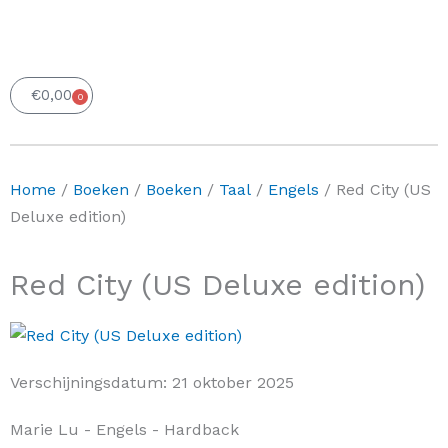
€
0,00
0
Winkelwagen
Home
/
Boeken
/
Boeken
/
Taal
/
Engels
/ Red City (US
Deluxe edition)
Red City (US Deluxe edition)
Verschijningsdatum:
21 oktober 2025
Marie Lu
- Engels
- Hardback