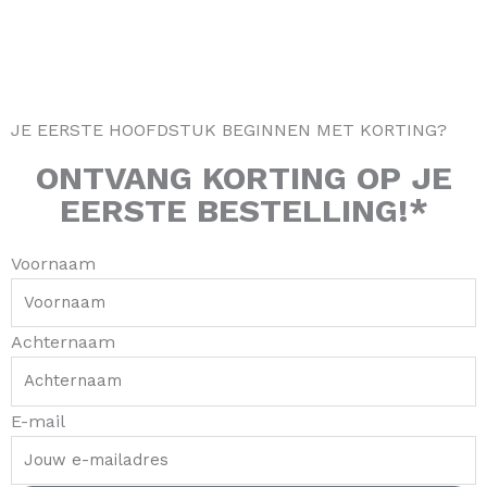
a
k
s
m
-
t
f
JE EERSTE HOOFDSTUK BEGINNEN MET KORTING?
ONTVANG
KORTING
OP JE
EERSTE BESTELLING!*
Voornaam
Achternaam
E-mail