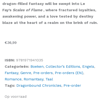
dragon-filled fantasy will be swept into Le
Fay’s
Scales of Flame
, where fractured loyalties,
awakening power, and a love tested by destiny
blaze at the heart of a realm on the brink of ruin.
€
36,99
ISBN:
9781971941035
Categorieën:
Boeken
,
Collector’s Editions
,
Engels
,
Fantasy
,
Genre
,
Pre-orders
,
Pre-orders (EN)
,
Romance
,
Romantasy
,
Taal
Tags:
Dragonbound Chronicles
,
Pre-order
Scales
Op voorraad
of