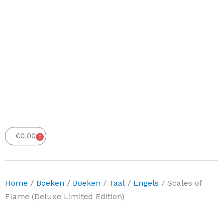
€
0,00
0
Winkelwagen
Home
/
Boeken
/
Boeken
/
Taal
/
Engels
/ Scales of
Flame (Deluxe Limited Edition)