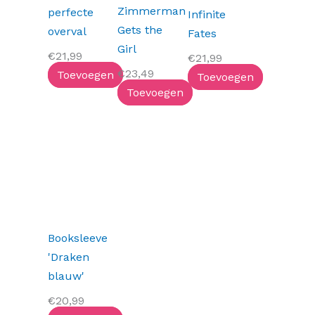
Zimmerman
perfecte
Infinite
Gets the
overval
Fates
Girl
€
21,99
€
21,99
€
23,49
Toevoegen
Toevoegen
Toevoegen
Booksleeve
'Draken
blauw'
€
20,99