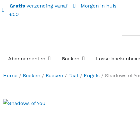
Gratis
verzending vanaf
Morgen in huis
€50
Open Abonnementen
Open Boeken
Abonnementen
Boeken
Losse boekenbox
Home
/
Boeken
/
Boeken
/
Taal
/
Engels
/ Shadows of Yo