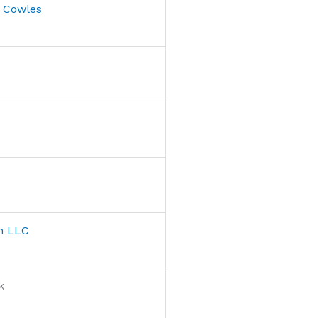
 Cowles
h LLC
k