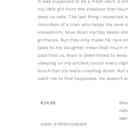
It was supposed to be a fresh start. A s
my little girl from the shadows that hau
keep us safe. The last thing I expected w
mountain of a man who helps me save an
snowstorm. Now, Roan Hartley keeps sho
grimaces. But they only make his rare s
talks to my daughter mean that much 
past find us, Roan is determined to kee
sleeping on my ancient couch every night
touch has my walls crashing down. But 
want me to find happiness. He doesn’t wa
Sha
€
24,99
Bes
of
nab
You
wer
ISBN:
9781951936464
aant