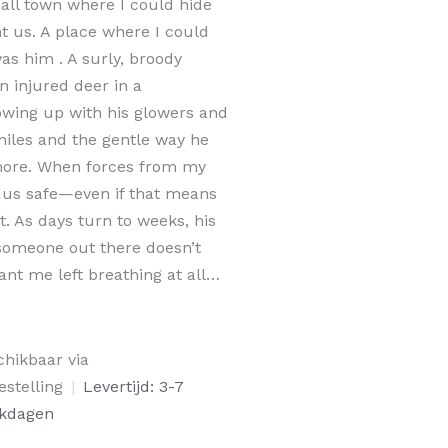
mall town where I could hide
nt us. A place where I could
as him . A surly, broody
 injured deer in a
wing up with his glowers and
miles and the gentle way he
more. When forces from my
p us safe—even if that means
. As days turn to weeks, his
someone out there doesn’t
nt me left breathing at all…
dows
chikbaar via
estelling
|
Levertijd: 3-7
kdagen
al