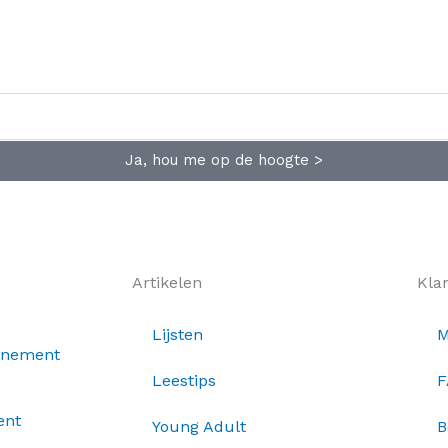
Ja, hou me op de hoogte >
Artikelen
Kla
Lijsten
M
nnement
Leestips
F
ent
Young Adult
B