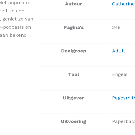
Met populaire
Auteur
Catherine
eeft ze een
 geniet ze van
e-podcasts en
Pagina's
348
taan bekend
Doelgroep
Adult
Taal
Engels
Uitgever
Pagesmit
Uitvoering
Paperbac