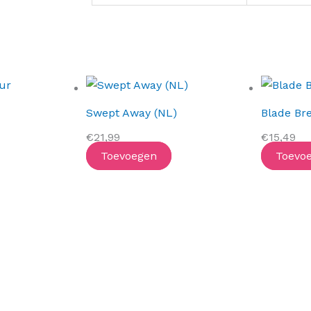
Swept Away (NL)
Blade Br
€
21,99
€
15,49
Toevoegen
Toevo