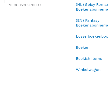
(NL) Spicy Roma
NL003520978B07
Boekenabonnem
(EN) Fantasy
Boekenabonnem
Losse boekenbo
Boeken
Bookish Items
Winkelwagen