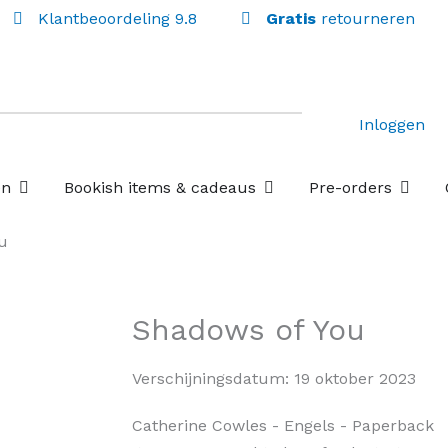
Klantbeoordeling 9.8
Gratis
retourneren
Inloggen
Open Losse boekenboxen
Open Bookish items & c
Open P
en
Bookish items & cadeaus
Pre-orders
u
Shadows of You
Verschijningsdatum:
19 oktober 2023
Catherine Cowles
- Engels
- Paperback