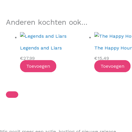
Anderen kochten ook...
Legends and Liars
The Happy Hour
€
27,99
€
15,49
Toevoegen
Toevoegen
Mis nooit meer een actie, korting of nieuwe release.