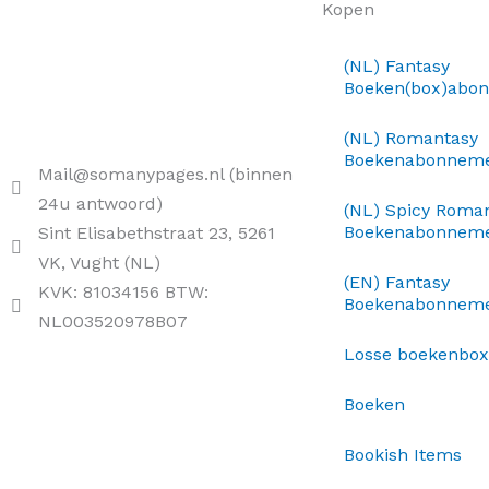
Kopen
(NL) Fantasy
Boeken(box)abo
(NL) Romantasy
Boekenabonnem
Mail@somanypages.nl (binnen
24u antwoord)
(NL) Spicy Roma
Boekenabonnem
Sint Elisabethstraat 23, 5261
VK, Vught (NL)
(EN) Fantasy
KVK: 81034156 BTW:
Boekenabonnem
NL003520978B07
Losse boekenbo
Boeken
Bookish Items