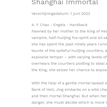
Shanghai Immortal
Verschijningsdatum:
1 juni 2023
A. Y. Chao
- Engels
- Hardback
Pawned by her mother to the King of Hell 
vampire, half-hulijing fox-spirit and all 
she has spent the past ninety years runn
taunts of the spiteful hulijing courtiers, 
explosive temper – with varying levels o
overhears the courtiers plotting to steal
the King, she seizes her chance to expos
With the help of a gentle mortal tasked w
Bank of Hell, Jing embarks on a wild chase
and then mortal Shanghai. But when her 
danger, she must decide which is more i