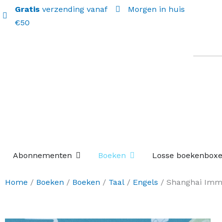
Gratis
verzending vanaf
Morgen in huis
€50
Open Abonnementen
Open Boeken
Abonnementen
Boeken
Losse boekenbox
Home
/
Boeken
/
Boeken
/
Taal
/
Engels
/ Shanghai Imm