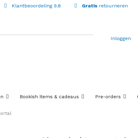
Klantbeoordeling 9.8
Gratis
retourneren
Inloggen
Open Losse boekenboxen
Open Bookish items & c
Open P
en
Bookish items & cadeaus
Pre-orders
ortal