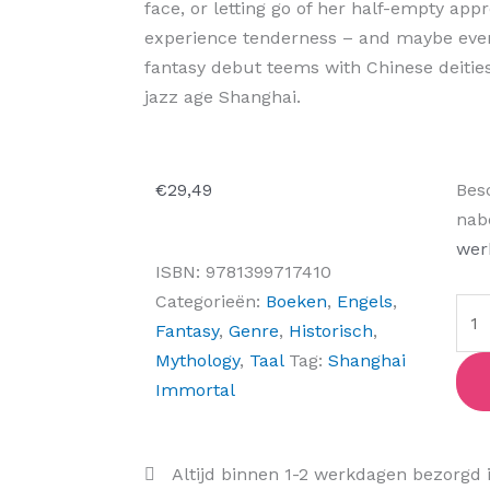
face, or letting go of her half-empty appr
experience tenderness – and maybe even 
fantasy debut teems with Chinese deitie
jazz age Shanghai.
Sha
€
29,49
Bes
Imm
nab
aant
wer
ISBN:
9781399717410
Categorieën:
Boeken
,
Engels
,
Fantasy
,
Genre
,
Historisch
,
Mythology
,
Taal
Tag:
Shanghai
Immortal
Altijd binnen 1-2 werkdagen bezorgd 