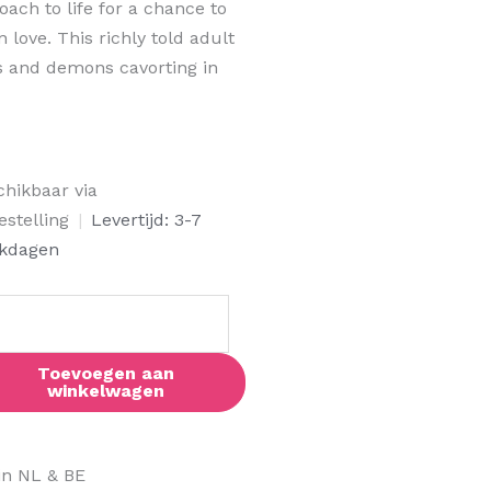
oach to life for a chance to
love. This richly told adult
s and demons cavorting in
nghai
chikbaar via
ortal
estelling
|
Levertijd: 3-7
al
kdagen
Toevoegen aan
winkelwagen
in NL & BE