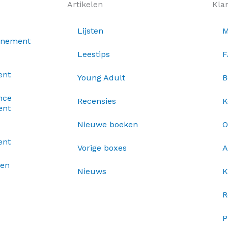
Artikelen
Kla
Lijsten
M
nnement
Leestips
F
ent
Young Adult
B
nce
Recensies
K
ent
Nieuwe boeken
O
ent
Vorige boxes
A
xen
Nieuws
K
R
P