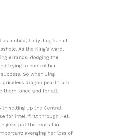
as a child, Lady Jing is half-
sasshole. As the King’s ward,
ing errands, dodging the
and trying to control her
f success. So when Jing
 a priceless dragon pearl from
e them, once and for all.
ith setting up the Central
 for intel, first through Hell
hijinks put the mortal in
mportant: avenging her loss of