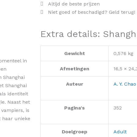
Altijd de beste prijzen
Niet goed of beschadigd? Geld terug!
Extra details: Shang
Gewicht
0,576 kg
omenteel in
Afmetingen
16,5 × 24,
een
n Shanghai
Auteur
A. Y. Chao
het Shanghai
s identiteit
e. Naast het
Pagina's
352
 vampiers, is
t haar unieke
Doelgroep
Adult