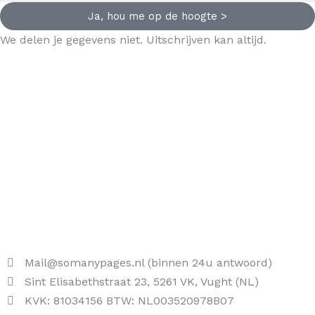
Ja, hou me op de hoogte >
We delen je gegevens niet. Uitschrijven kan altijd.
Mail@somanypages.nl (binnen 24u antwoord)
Sint Elisabethstraat 23, 5261 VK, Vught (NL)
KVK: 81034156 BTW: NL003520978B07