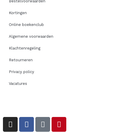
Bestelvoorwaarden
Kortingen
Online boekenclub
Algemene voorwaarden
Klachtenregeling
Retourneren
Privacy policy
Vacatures
I
F
T
P
n
a
i
i