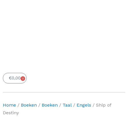
€
0,00
0
Winkelwagen
Home
/
Boeken
/
Boeken
/
Taal
/
Engels
/ Ship of
Destiny