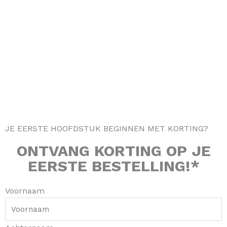
s
c
k
n
t
e
t
t
a
b
o
e
g
o
k
r
r
o
e
a
k
s
m
-
t
f
JE EERSTE HOOFDSTUK BEGINNEN MET KORTING?
ONTVANG
KORTING
OP JE
EERSTE BESTELLING!*
Voornaam