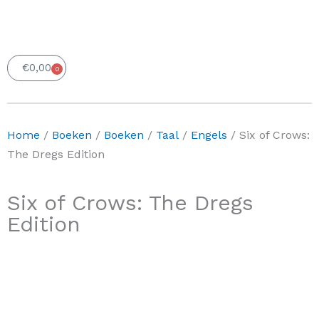
€
0,00
0
Winkelwagen
Home
/
Boeken
/
Boeken
/
Taal
/
Engels
/ Six of Crows:
The Dregs Edition
Six of Crows: The Dregs
Edition