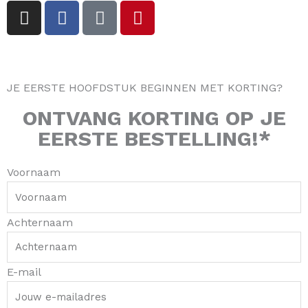
I
F
T
P
n
a
i
i
s
c
k
n
t
e
t
t
a
b
o
e
JE EERSTE HOOFDSTUK BEGINNEN MET KORTING?
g
o
k
r
r
o
e
ONTVANG
KORTING
OP JE
a
k
s
EERSTE BESTELLING!*
m
-
t
f
Voornaam
Achternaam
E-mail