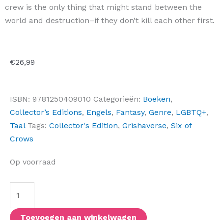
crew is the only thing that might stand between the
world and destruction–if they don’t kill each other first.
€
26,99
ISBN:
9781250409010
Categorieën:
Boeken
,
Collector’s Editions
,
Engels
,
Fantasy
,
Genre
,
LGBTQ+
,
Taal
Tags:
Collector's Edition
,
Grishaverse
,
Six of
Crows
Six
Op voorraad
of
Crows:
The
Dregs
Toevoegen aan winkelwagen