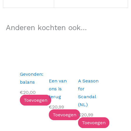
Anderen kochten ook...
Gevonden:
Een van
A Season
balans
ons is
for
€
20,00
terug
Scandal
Toevoegen
(NL)
€
20,99
Toevoegen
€
20,99
Toevoegen