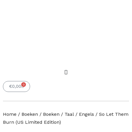
0
Winkelwagen
€
0,00
Home
/
Boeken
/
Boeken
/
Taal
/
Engels
/ So Let Them
Burn (US Limited Edition)