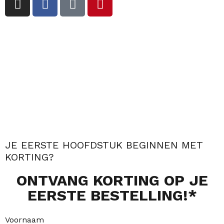
n
a
i
i
s
c
k
n
t
e
t
t
a
b
o
e
g
o
k
r
r
o
e
a
k
s
m
-
t
f
JE EERSTE HOOFDSTUK BEGINNEN MET
KORTING?
ONTVANG
KORTING
OP JE
EERSTE BESTELLING!*
Voornaam