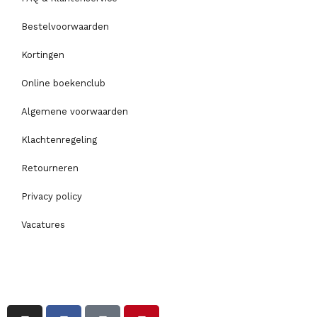
Bestelvoorwaarden
Kortingen
Online boekenclub
Algemene voorwaarden
Klachtenregeling
Retourneren
Privacy policy
Vacatures
I
F
T
P