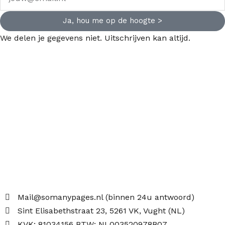
Ja, hou me op de hoogte >
We delen je gegevens niet. Uitschrijven kan altijd.
Mail@somanypages.nl (binnen 24u antwoord)
Sint Elisabethstraat 23, 5261 VK, Vught (NL)
KVK: 81034156 BTW: NL003520978B07