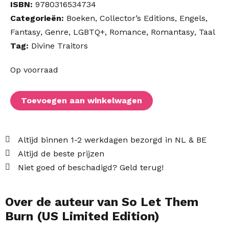
ISBN:
9780316534734
Categorieën:
Boeken
,
Collector’s Editions
,
Engels
,
Fantasy
,
Genre
,
LGBTQ+
,
Romance
,
Romantasy
,
Taal
Tag:
Divine Traitors
So
Op voorraad
Let
Them
Toevoegen aan winkelwagen
Burn
(US
Limited
Altijd binnen 1-2 werkdagen bezorgd in NL & BE
Edition)
Altijd de beste prijzen
aantal
Niet goed of beschadigd? Geld terug!
Over de auteur van So Let Them
Burn (US Limited Edition)