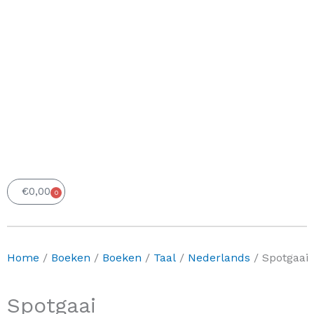
€
0,00
0
Winkelwagen
Home
/
Boeken
/
Boeken
/
Taal
/
Nederlands
/ Spotgaai
Spotgaai