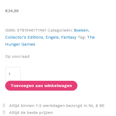
€
34,99
ISBN:
9781546171461
Categorieën:
Boeken
,
Collector’s Editions
,
Engels
,
Fantasy
Tag:
The
Hunger Games
Sunrise
Op voorraad
on
the
Reaping
(US
Toevoegen aan winkelwagen
Edition)
aantal
Altijd binnen 1-2 werkdagen bezorgd in NL & BE
Altijd de beste prijzen