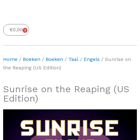
€
0,00
0
Winkelwagen
Home
/
Boeken
/
Boeken
/
Taal
/
Engels
/ Sunrise on
the Reaping (US Edition)
Sunrise on the Reaping (US
Edition)