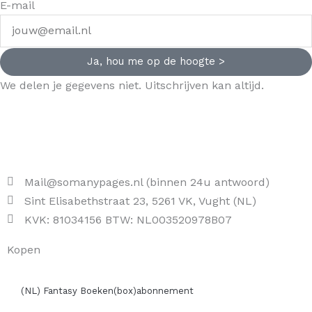
E-mail
Ja, hou me op de hoogte >
We delen je gegevens niet. Uitschrijven kan altijd.
Mail@somanypages.nl (binnen 24u antwoord)
Sint Elisabethstraat 23, 5261 VK, Vught (NL)
KVK: 81034156 BTW: NL003520978B07
Kopen
(NL) Fantasy Boeken(box)abonnement