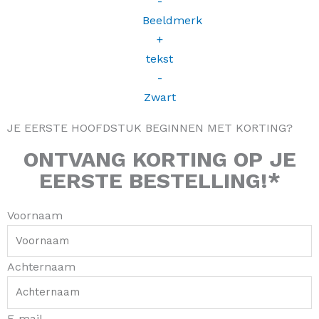
a
k
s
m
-
t
f
JE EERSTE HOOFDSTUK BEGINNEN MET KORTING?
ONTVANG
KORTING
OP JE
EERSTE BESTELLING!*
Voornaam
Achternaam
E-mail