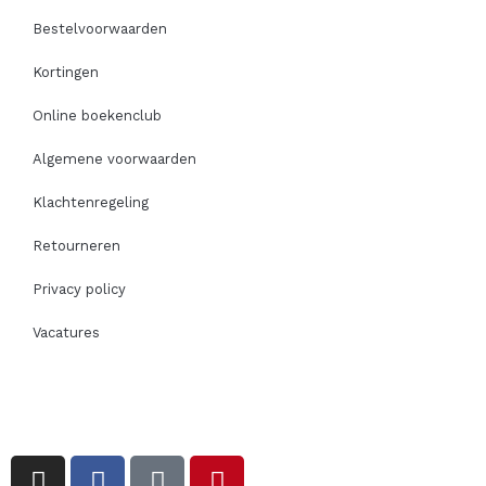
Bestelvoorwaarden
Kortingen
Online boekenclub
Algemene voorwaarden
Klachtenregeling
Retourneren
Privacy policy
Vacatures
I
F
T
P