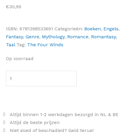
€
30,99
ISBN:
9781398533691
Categorieën:
Boeken
,
Engels
,
Fantasy
,
Genre
,
Mythology
,
Romance
,
Romantasy
,
Taal
Tag:
The Four Winds
The
Op voorraad
East
Wind
aantal
Toevoegen aan winkelwagen
Altijd binnen 1-2 werkdagen bezorgd in NL & BE
Altijd de beste prijzen
Niet goed of beschadigd? Geld terug!