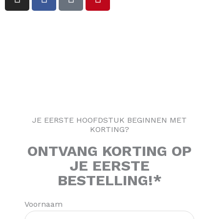
n
a
i
i
s
c
k
n
t
e
t
t
a
b
o
e
g
o
k
r
r
o
e
a
k
s
m
-
t
f
JE EERSTE HOOFDSTUK BEGINNEN MET
KORTING?
ONTVANG
KORTING
OP
JE EERSTE
BESTELLING!*
Voornaam