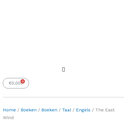
0
Winkelwagen
€
0,00
Home
/
Boeken
/
Boeken
/
Taal
/
Engels
/ The East
Wind