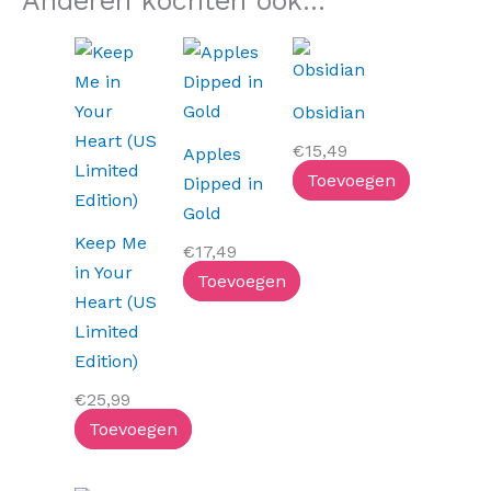
Anderen kochten ook...
Obsidian
€
15,49
Apples
Toevoegen
Dipped in
Gold
Keep Me
€
17,49
in Your
Toevoegen
Heart (US
Limited
Edition)
€
25,99
Toevoegen