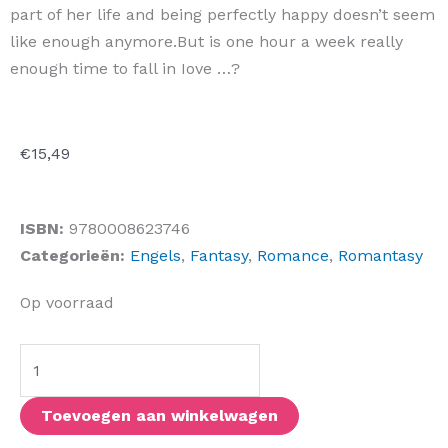
part of her life and being perfectly happy doesn’t seem
like enough anymore.But is one hour a week really
enough time to fall in Iove …?
€
15,49
ISBN:
9780008623746
Categorieën:
Engels
,
Fantasy
,
Romance
,
Romantasy
The
Op voorraad
Happy
Hour
aantal
Toevoegen aan winkelwagen