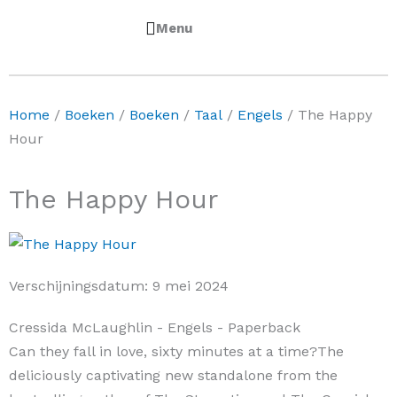
0
Winkelwa
€
0,00
Home
/
Boeken
/
Boeken
/
Taal
/
Engels
/ The Happy
Hour
The Happy Hour
Verschijningsdatum:
9 mei 2024
Cressida McLaughlin
- Engels
- Paperback
Can they fall in love, sixty minutes at a time?The
deliciously captivating new standalone from the