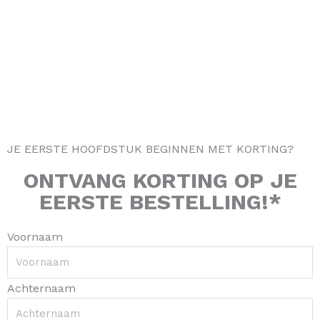
g
o
k
r
r
o
e
a
k
s
m
-
t
f
JE EERSTE HOOFDSTUK BEGINNEN MET KORTING?
ONTVANG
KORTING
OP JE
EERSTE BESTELLING!*
Voornaam
Achternaam