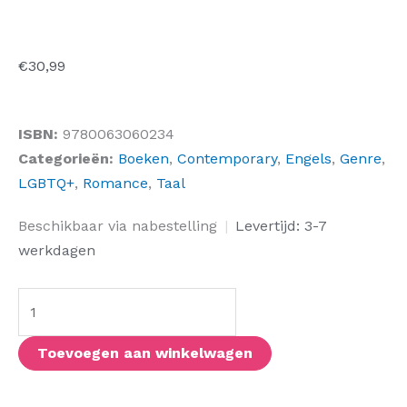
€
30,99
ISBN:
9780063060234
Categorieën:
Boeken
,
Contemporary
,
Engels
,
Genre
,
LGBTQ+
,
Romance
,
Taal
The
Beschikbaar via nabestelling
|
Levertijd: 3-7
Lesbiana's
werkdagen
Guide
to
Catholic
School
Toevoegen aan winkelwagen
aantal