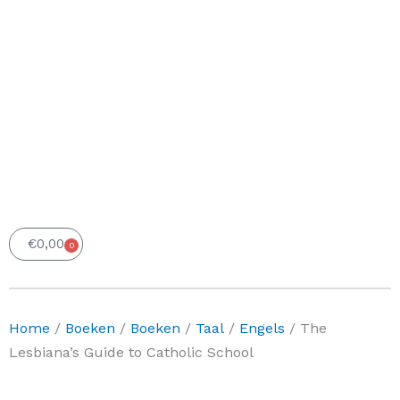
€
0,00
0
Winkelwagen
Home
/
Boeken
/
Boeken
/
Taal
/
Engels
/ The
Lesbiana’s Guide to Catholic School