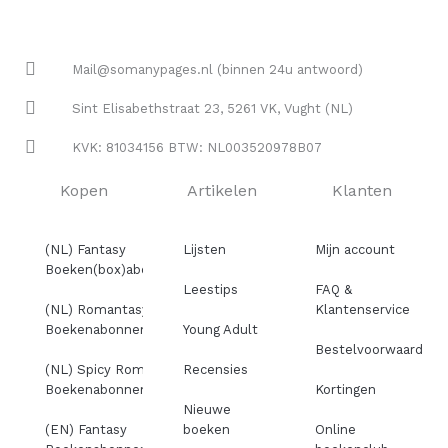
Mail@somanypages.nl (binnen 24u antwoord)
Sint Elisabethstraat 23, 5261 VK, Vught (NL)
KVK: 81034156 BTW: NL003520978B07
Kopen
Artikelen
Klanten
(NL) Fantasy
Lijsten
Mijn account
Boeken(box)abonnement
Leestips
FAQ &
(NL) Romantasy
Klantenservice
Boekenabonnement
Young Adult
Bestelvoorwaarden
(NL) Spicy Romance
Recensies
Boekenabonnement
Kortingen
Nieuwe
(EN) Fantasy
boeken
Online