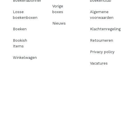
Boekenabonnement
boekenclub
Vorige
Losse
boxes
Algemene
boekenboxen
voorwaarden
Nieuws
Boeken
Klachtenregeling
Bookish
Retourneren
Items
Privacy policy
Winkelwagen
Vacatures
I
F
T
P
n
a
i
i
s
c
k
n
t
e
t
t
a
b
o
e