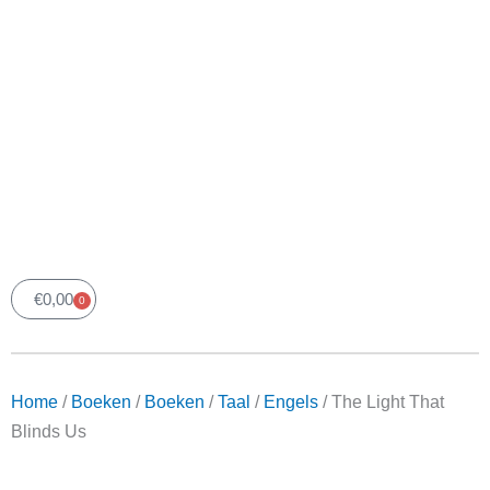
€
0,00
0
Winkelwagen
Home
/
Boeken
/
Boeken
/
Taal
/
Engels
/ The Light
That Blinds Us