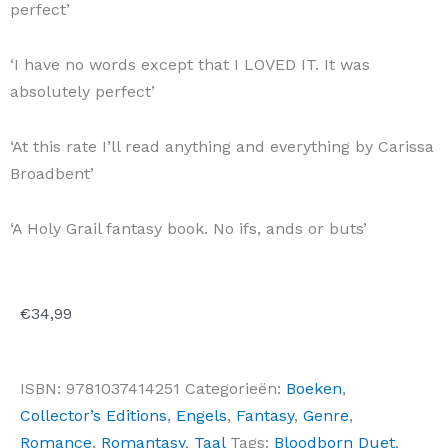
perfect’
‘I have no words except that I LOVED IT. It was
absolutely perfect’
‘At this rate I’ll read anything and everything by Carissa
Broadbent’
‘A Holy Grail fantasy book. No ifs, ands or buts’
€
34,99
ISBN:
9781037414251
Categorieën:
Boeken
,
Collector’s Editions
,
Engels
,
Fantasy
,
Genre
,
Romance
,
Romantasy
,
Taal
Tags:
Bloodborn Duet
,