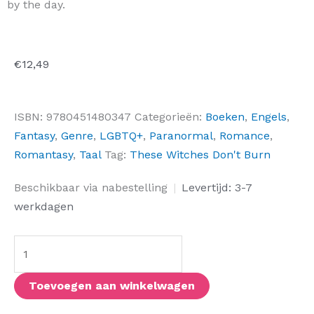
by the day.
€
12,49
ISBN:
9780451480347
Categorieën:
Boeken
,
Engels
,
Fantasy
,
Genre
,
LGBTQ+
,
Paranormal
,
Romance
,
Romantasy
,
Taal
Tag:
These Witches Don't Burn
These
Beschikbaar via nabestelling
|
Levertijd: 3-7
Witches
werkdagen
Don't
Burn
aantal
Toevoegen aan winkelwagen