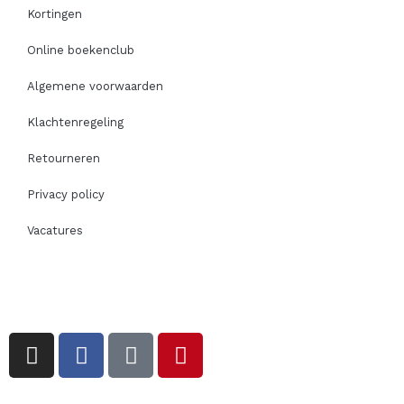
Kortingen
Online boekenclub
Algemene voorwaarden
Klachtenregeling
Retourneren
Privacy policy
Vacatures
I
F
T
P
n
a
i
i
s
c
k
n