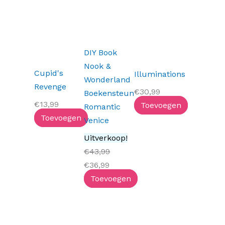
Oorspronkelijke
Huidige
prijs
prijs
was:
is:
€43,99.
€36,99.
DIY Book
Nook &
Cupid's
Illuminations
Wonderland
Revenge
€
30,99
Boekensteun
€
13,99
Toevoegen
Romantic
Toevoegen
Venice
Uitverkoop!
€
43,99
€
36,99
Toevoegen