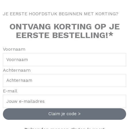
t
e
t
t
a
b
o
e
JE EERSTE HOOFDSTUK BEGINNEN MET KORTING?
g
o
k
r
r
o
e
ONTVANG
KORTING
OP JE
a
k
s
EERSTE BESTELLING!*
m
-
t
f
Voornaam
Achternaam
E-mail
Claim je code >