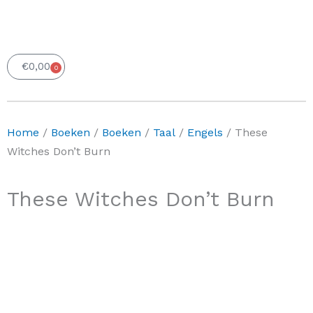
€
0,00
0
Winkelwagen
Home
/
Boeken
/
Boeken
/
Taal
/
Engels
/ These
Witches Don’t Burn
These Witches Don’t Burn