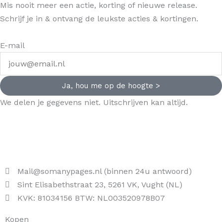
Mis nooit meer een actie, korting of nieuwe release.
Schrijf je in & ontvang de leukste acties & kortingen.
E-mail
Ja, hou me op de hoogte >
We delen je gegevens niet. Uitschrijven kan altijd.
Mail@somanypages.nl (binnen 24u antwoord)
Sint Elisabethstraat 23, 5261 VK, Vught (NL)
KVK: 81034156 BTW: NL003520978B07
Kopen