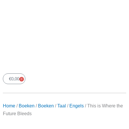
€
0,00
0
Winkelwagen
Home
/
Boeken
/
Boeken
/
Taal
/
Engels
/ This is
Where the Future Bleeds