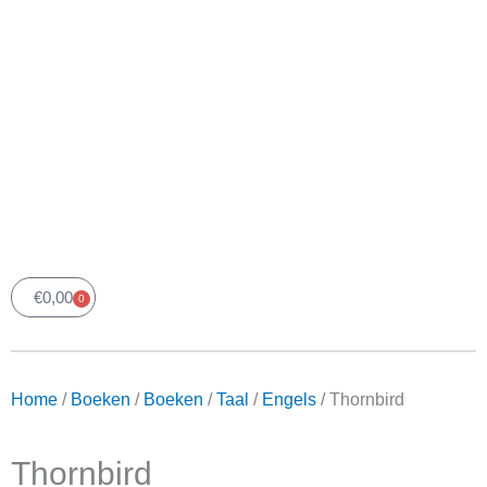
€
0,00
0
Winkelwagen
Home
/
Boeken
/
Boeken
/
Taal
/
Engels
/ Thornbird
Thornbird