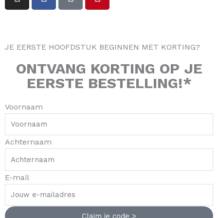
n
a
i
i
s
c
k
n
t
e
t
t
a
b
o
e
JE EERSTE HOOFDSTUK BEGINNEN MET KORTING?
g
o
k
r
r
o
e
ONTVANG
KORTING
OP JE
a
k
s
EERSTE BESTELLING!*
m
-
t
f
Voornaam
Achternaam
E-mail
Claim je code >