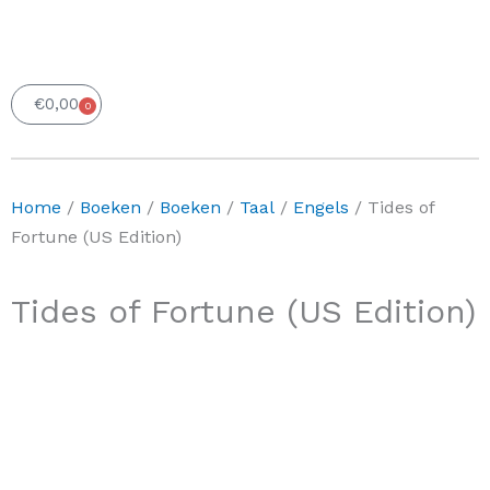
€
0,00
0
Winkelwagen
Home
/
Boeken
/
Boeken
/
Taal
/
Engels
/ Tides of
Fortune (US Edition)
Tides of Fortune (US Edition)