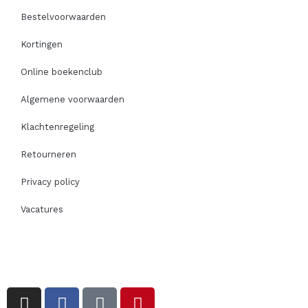
Bestelvoorwaarden
Kortingen
Online boekenclub
Algemene voorwaarden
Klachtenregeling
Retourneren
Privacy policy
Vacatures
I
F
T
P