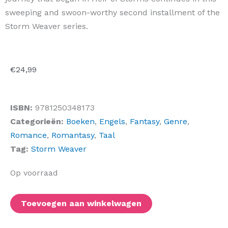
sweeping and swoon-worthy second installment of the
Storm Weaver series.
€
24,99
ISBN:
9781250348173
Categorieën:
Boeken
,
Engels
,
Fantasy
,
Genre
,
Romance
,
Romantasy
,
Taal
Tag:
Storm Weaver
Tides
Op voorraad
of
Fortune
Toevoegen aan winkelwagen
(US
Edition)