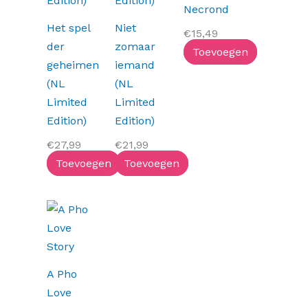
Necrond
Het spel
Niet
€
15,49
der
zomaar
Toevoegen
geheimen
iemand
(NL
(NL
Limited
Limited
Edition)
Edition)
€
27,99
€
21,99
Toevoegen
Toevoegen
A Pho
Love