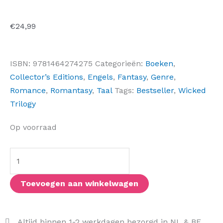
€
24,99
ISBN:
9781464274275
Categorieën:
Boeken
,
Collector’s Editions
,
Engels
,
Fantasy
,
Genre
,
Romance
,
Romantasy
,
Taal
Tags:
Bestseller
,
Wicked
Trilogy
Torn
Op voorraad
(Deluxe
Edition)
aantal
Toevoegen aan winkelwagen
Altijd binnen 1-2 werkdagen bezorgd in NL & BE