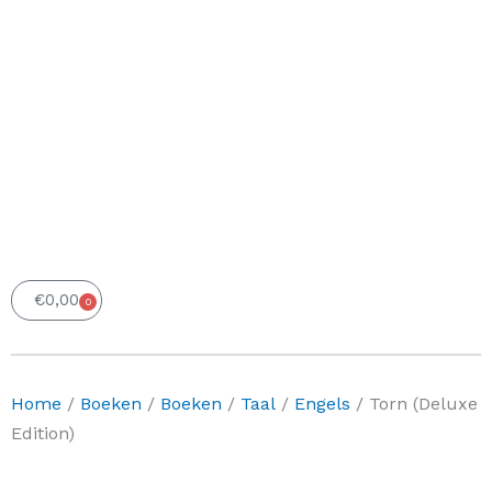
€
0,00
0
Winkelwagen
Home
/
Boeken
/
Boeken
/
Taal
/
Engels
/ Torn (Deluxe
Edition)