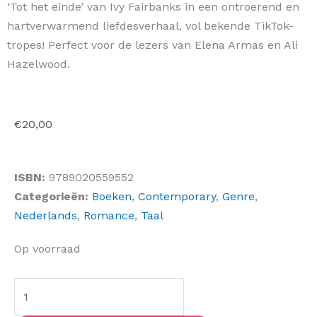
‘Tot het einde’ van Ivy Fairbanks in een ontroerend en
hartverwarmend liefdesverhaal, vol bekende TikTok-
tropes! Perfect voor de lezers van Elena Armas en Ali
Hazelwood.
€
20,00
ISBN:
9789020559552
Categorieën:
Boeken
,
Contemporary
,
Genre
,
Nederlands
,
Romance
,
Taal
Tot
Op voorraad
het
einde
aantal