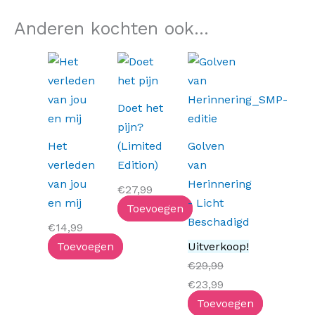
Anderen kochten ook...
Oorspronkelijke
Huidige
prijs
prijs
was:
is:
Doet het
€29,99.
€23,99.
pijn?
Het
(Limited
Golven
verleden
Edition)
van
van jou
Herinnering
€
27,99
en mij
- Licht
Toevoegen
Beschadigd
€
14,99
Toevoegen
Uitverkoop!
€
29,99
€
23,99
Toevoegen