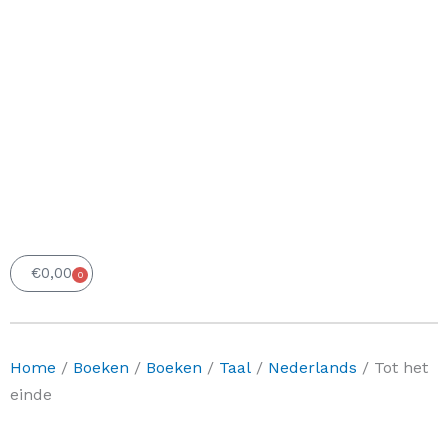
€
0,00
0
Winkelwagen
Home
/
Boeken
/
Boeken
/
Taal
/
Nederlands
/ Tot het
einde