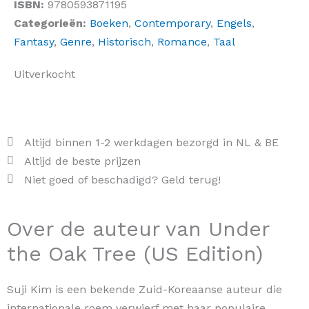
ISBN:
9780593871195
Categorieën:
Boeken
,
Contemporary
,
Engels
,
Fantasy
,
Genre
,
Historisch
,
Romance
,
Taal
Uitverkocht
Altijd binnen 1-2 werkdagen bezorgd in NL & BE
Altijd de beste prijzen
Niet goed of beschadigd? Geld terug!
Over de auteur van Under
the Oak Tree (US Edition)
Suji Kim is een bekende Zuid-Koreaanse auteur die
internationale roem verwierf met haar populaire