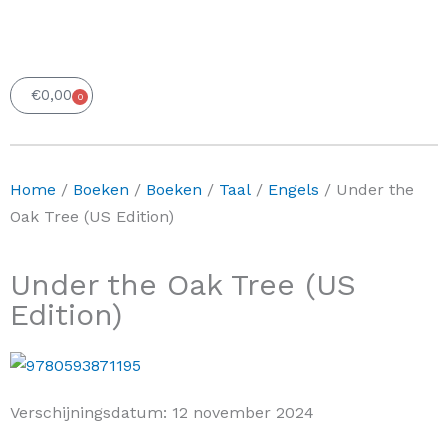
€
0,00
0
Winkelwagen
Home
/
Boeken
/
Boeken
/
Taal
/
Engels
/ Under the
Oak Tree (US Edition)
Under the Oak Tree (US
Edition)
Verschijningsdatum:
12 november 2024