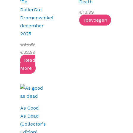
'De
Death
DallerGut
€
13,99
Dromenwinkel'
Toevoegen
december
2025
€
37,99
€
32,99
Read
More
As Good
As Dead
(Collector's
Edition)