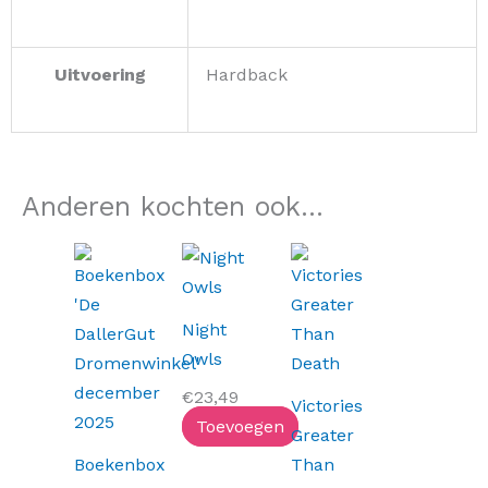
Uitvoering
Hardback
Anderen kochten ook...
Oorspronkelijke
Huidige
prijs
prijs
was:
is:
Night
€37,99.
€32,99.
Owls
€
23,49
Victories
Toevoegen
Greater
Boekenbox
Than