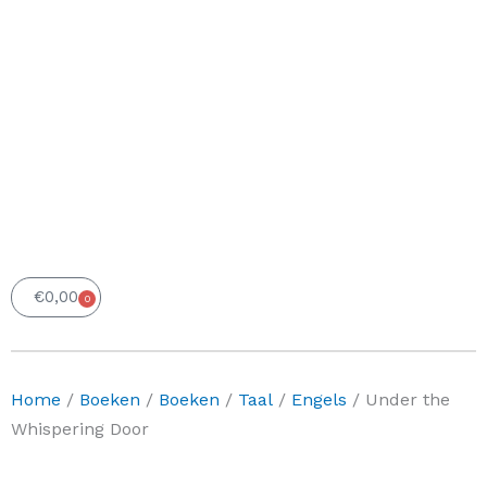
€
0,00
0
Winkelwagen
Home
/
Boeken
/
Boeken
/
Taal
/
Engels
/ Under the
Whispering Door