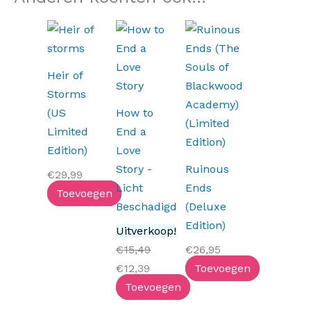
Oorspronkelijke
Huidige
prijs
prijs
was:
is:
Heir of
€15,49.
€12,39.
Storms
(US
How to
Limited
End a
Edition)
Love
Story -
Ruinous
€
29,99
Licht
Ends
Toevoegen
Beschadigd
(Deluxe
Edition)
Uitverkoop!
€
15,49
€
26,95
€
12,39
Toevoegen
Toevoegen