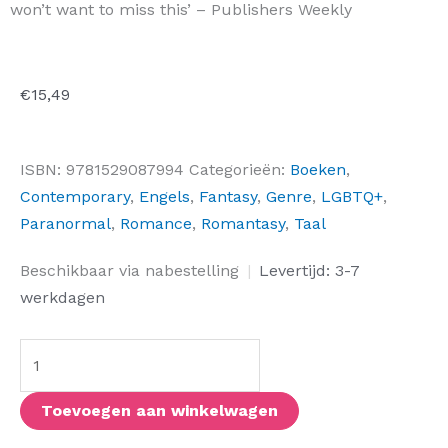
won’t want to miss this’ – Publishers Weekly
€
15,49
ISBN:
9781529087994
Categorieën:
Boeken
,
Contemporary
,
Engels
,
Fantasy
,
Genre
,
LGBTQ+
,
Paranormal
,
Romance
,
Romantasy
,
Taal
Under
Beschikbaar via nabestelling
|
Levertijd: 3-7
the
werkdagen
Whispering
Door
aantal
Toevoegen aan winkelwagen