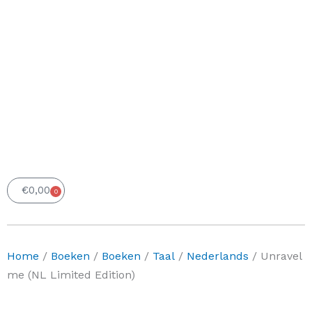
€
0,00
0
Winkelwagen
Home
/
Boeken
/
Boeken
/
Taal
/
Nederlands
/ Unravel
me (NL Limited Edition)