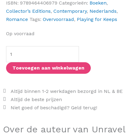
ISBN:
9789464406979
Categorieën:
Boeken
,
Collector’s Editions
,
Contemporary
,
Nederlands
,
Romance
Tags:
Overvoorraad
,
Playing for Keeps
Unravel
Op voorraad
me
(NL
Limited
Edition)
Toevoegen aan winkelwagen
aantal
Altijd binnen 1-2 werkdagen bezorgd in NL & BE
Altijd de beste prijzen
Niet goed of beschadigd? Geld terug!
Over de auteur van Unravel