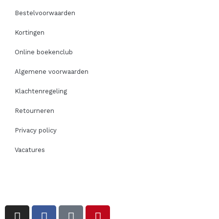
Bestelvoorwaarden
Kortingen
Online boekenclub
Algemene voorwaarden
Klachtenregeling
Retourneren
Privacy policy
Vacatures
I
F
T
P