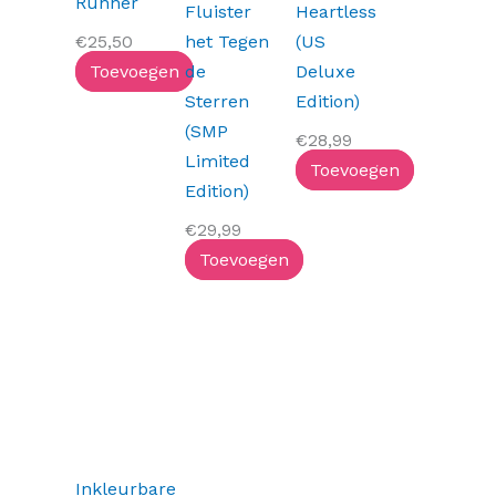
Runner
Fluister
Heartless
€
25,50
het Tegen
(US
Toevoegen
de
Deluxe
Sterren
Edition)
(SMP
€
28,99
Limited
Toevoegen
Edition)
€
29,99
Toevoegen
Inkleurbare