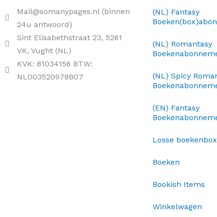
Mail@somanypages.nl (binnen
(NL) Fantasy
Boeken(box)abo
24u antwoord)
Sint Elisabethstraat 23, 5261
(NL) Romantasy
VK, Vught (NL)
Boekenabonnem
KVK: 81034156 BTW:
(NL) Spicy Roma
NL003520978B07
Boekenabonnem
(EN) Fantasy
Boekenabonnem
Losse boekenbo
Boeken
Bookish Items
Winkelwagen