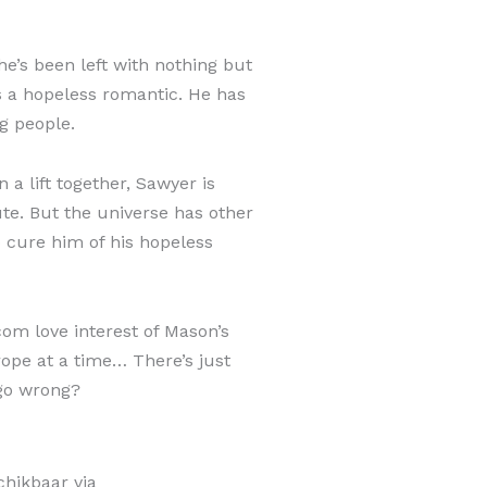
he’s been left with nothing but
s a hopeless romantic. He has
ng people.
a lift together, Sawyer is
ute. But the universe has other
 cure him of his hopeless
om love interest of Mason’s
ope at a time… There’s just
 go wrong?
omance
chikbaar via