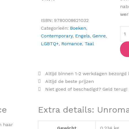
aant
nab
wer
ISBN:
9780008621032
Categorieën:
Boeken
,
Contemporary
,
Engels
,
Genre
,
LGBTQ+
,
Romance
,
Taal
Altijd binnen 1-2 werkdagen bezorgd 
Altijd de beste prijzen
Niet goed of beschadigd? Geld terug!
ce
Extra details: Unrom
m haar
Gewicht
0,234 kg