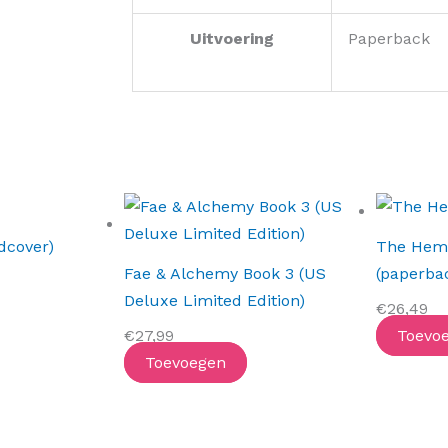
Uitvoering
Paperback
dcover)
The Hem
Fae & Alchemy Book 3 (US
(paperba
Deluxe Limited Edition)
€
26,49
€
27,99
Toevo
Toevoegen