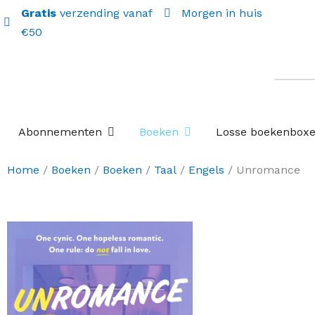
Gratis
verzending vanaf
Morgen in huis
€50
Open Abonnementen
Open Boeken
Abonnementen
Boeken
Losse boekenbox
Home
/
Boeken
/
Boeken
/
Taal
/
Engels
/ Unromance