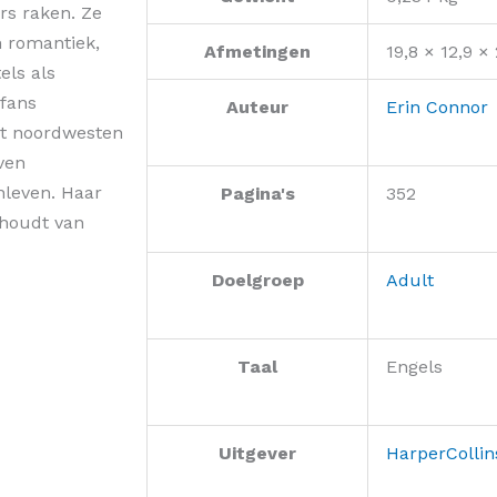
rs raken. Ze
n romantiek,
Afmetingen
19,8 × 12,9 ×
els als
 fans
Auteur
Erin Connor
et noordwesten
ven
nleven. Haar
Pagina's
352
 houdt van
Doelgroep
Adult
Taal
Engels
Uitgever
HarperCollin