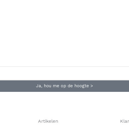
Ja, hou me op de hoogte >
Artikelen
Kla