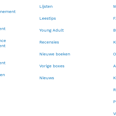
Lijsten
M
nnement
Leestips
F
ent
Young Adult
B
nce
Recensies
K
ent
Nieuwe boeken
O
ent
Vorige boxes
A
xen
Nieuws
K
R
P
V