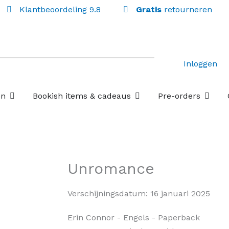
Klantbeoordeling 9.8
Gratis
retourneren
Inloggen
Open Losse boekenboxen
Open Bookish items & c
Open P
en
Bookish items & cadeaus
Pre-orders
Unromance
Verschijningsdatum:
16 januari 2025
Erin Connor
- Engels
- Paperback