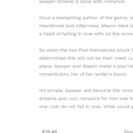
Sawyer Greene is done with romance.
Once a bestselling author of the genre, s
heartbreak and bitterness. Mason West i
a habit of falling in love with all the wro
So when the two find themselves stuck in 
determined this will not be their meet c
plans. Sawyer and Mason make a plan to
romanticism, her of her writer’s block.
It’s simple. Sawyer will become the romc
dreams and ruin romance for him one tr
one rule: do not fall in love. What could
Unr
€
15,49
Bes