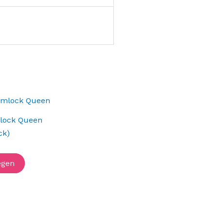
lock Queen
ck)
egen