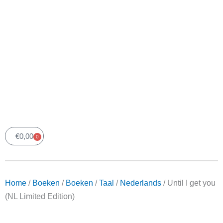
€
0,00
0
Winkelwagen
Home
/
Boeken
/
Boeken
/
Taal
/
Nederlands
/ Until I get you
(NL Limited Edition)