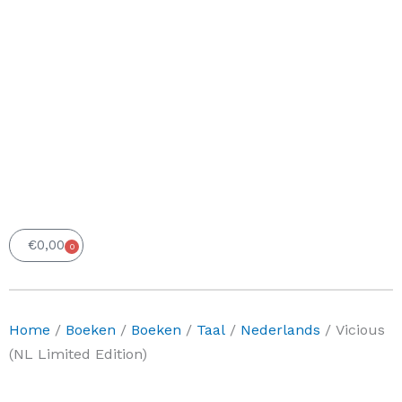
€
0,00
0
Winkelwagen
Home
/
Boeken
/
Boeken
/
Taal
/
Nederlands
/ Vicious
(NL Limited Edition)