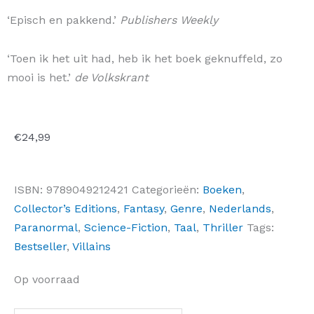
‘Episch en pakkend.’
Publishers Weekly
‘Toen ik het uit had, heb ik het boek geknuffeld, zo
mooi is het.’
de Volkskrant
€
24,99
ISBN:
9789049212421
Categorieën:
Boeken
,
Collector’s Editions
,
Fantasy
,
Genre
,
Nederlands
,
Paranormal
,
Science-Fiction
,
Taal
,
Thriller
Tags:
Bestseller
,
Villains
Vicious
Op voorraad
(NL