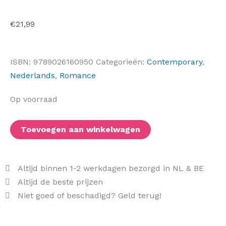
€
21,99
ISBN:
9789026160950
Categorieën:
Contemporary
,
Nederlands
,
Romance
Vrij
Op voorraad
uitzicht
aantal
Toevoegen aan winkelwagen
Altijd binnen 1-2 werkdagen bezorgd in NL & BE
Altijd de beste prijzen
Niet goed of beschadigd? Geld terug!