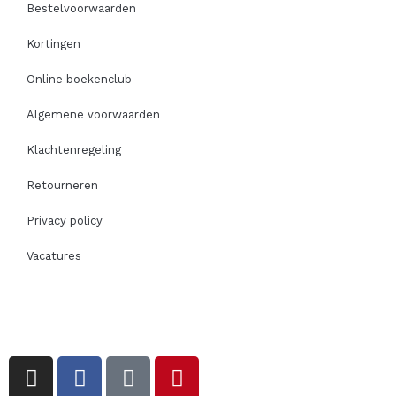
Bestelvoorwaarden
Kortingen
Online boekenclub
Algemene voorwaarden
Klachtenregeling
Retourneren
Privacy policy
Vacatures
I
F
T
P
n
a
i
i