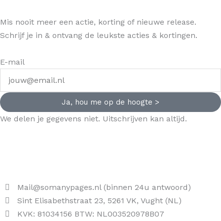
Mis nooit meer een actie, korting of nieuwe release.
Schrijf je in & ontvang de leukste acties & kortingen.
E-mail
Ja, hou me op de hoogte >
We delen je gegevens niet. Uitschrijven kan altijd.
Mail@somanypages.nl (binnen 24u antwoord)
Sint Elisabethstraat 23, 5261 VK, Vught (NL)
KVK: 81034156 BTW: NL003520978B07