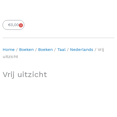
€
0,00
0
Winkelwagen
Home
/
Boeken
/
Boeken
/
Taal
/
Nederlands
/ Vrij
uitzicht
Vrij uitzicht