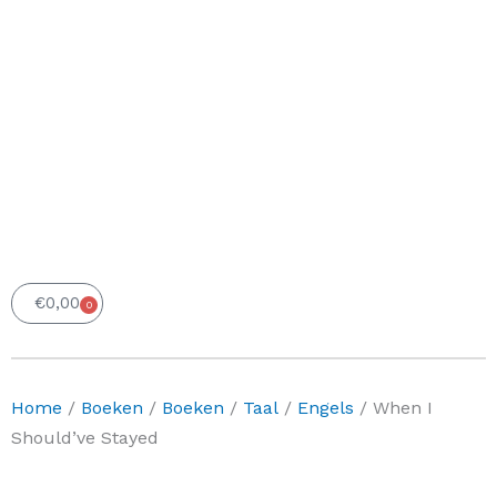
€
0,00
0
Winkelwagen
Home
/
Boeken
/
Boeken
/
Taal
/
Engels
/ When I
Should’ve Stayed