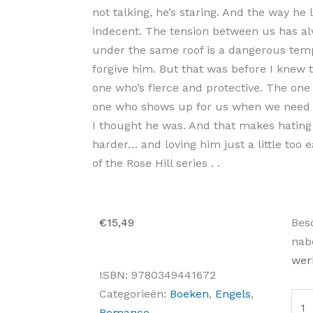
not talking, he’s staring. And the way he 
indecent. The tension between us has al
under the same roof is a dangerous temp
forgive him. But that was before I knew
one who’s fierce and protective. The one
one who shows up for us when we need h
I thought he was. And that makes hati
harder… and loving him just a little too 
of the Rose Hill series . .
Wil
€
15,49
Bes
Sid
nab
aant
wer
ISBN:
9780349441672
Categorieën:
Boeken
,
Engels
,
Romance