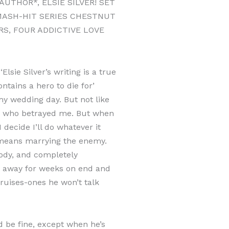
UTHOR*, ELSIE SILVER! SET
MASH-HIT SERIES CHESTNUT
S, FOUR ADDICTIVE LOVE
ie Silver’s writing is a true
tains a hero to die for’
 wedding day. But not like
man who betrayed me. But when
decide I’ll do whatever it
it means marrying the enemy.
oody, and completely
m away for weeks on end and
ruises-ones he won’t talk
ld be fine, except when he’s