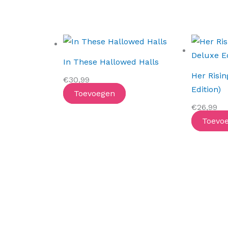
In These Hallowed Halls
Her Risi
€
30,99
Edition)
Toevoegen
€
26,99
Toevo