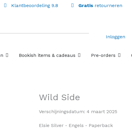
Klantbeoordeling 9.8
Gratis
retourneren
Inloggen
Open Losse boekenboxen
Open Bookish items & c
Open P
en
Bookish items & cadeaus
Pre-orders
Wild Side
Verschijningsdatum:
4 maart 2025
Elsie Silver
- Engels
- Paperback