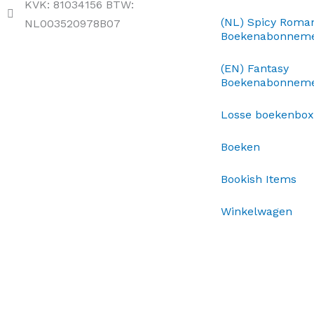
KVK: 81034156 BTW:
(NL) Spicy Roma
NL003520978B07
Boekenabonnem
(EN) Fantasy
Boekenabonnem
Losse boekenbo
Boeken
Bookish Items
Winkelwagen