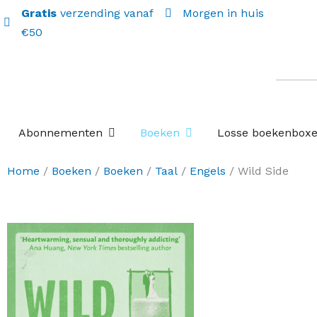
Gratis
verzending vanaf
Morgen in huis
€50
Open Abonnementen
Open Boeken
Abonnementen
Boeken
Losse boekenbox
Home
/
Boeken
/
Boeken
/
Taal
/
Engels
/ Wild Side