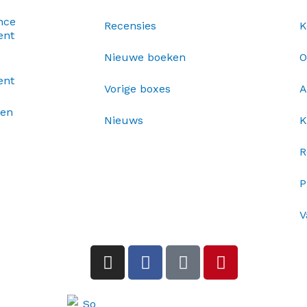
nce
Recensies
K
ent
Nieuwe boeken
O
ent
Vorige boxes
A
xen
Nieuws
K
R
P
V
I
F
T
P
n
a
i
i
s
c
k
n
t
e
t
t