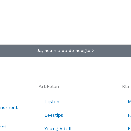
Ja, hou me op de hoogte >
Artikelen
Kla
Lijsten
M
nnement
Leestips
F
ent
Young Adult
B