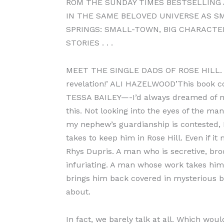
ROM THE SUNDAY TIMES BESTSELLING A
IN THE SAME BELOVED UNIVERSE AS S
SPRINGS: SMALL-TOWN, BIG CHARACTER
STORIES . . .
MEET THE SINGLE DADS OF ROSE HILL. ‘Els
revelation!’ ALI HAZELWOOD’This book con
TESSA BAILEY—-I’d always dreamed of my
this. Not looking into the eyes of the 
my nephew’s guardianship is contested, I 
takes to keep him in Rose Hill. Even if 
Rhys Dupris. A man who is secretive, br
infuriating. A man whose work takes hi
brings him back covered in mysterious b
about.
In fact, we barely talk at all. Which wou