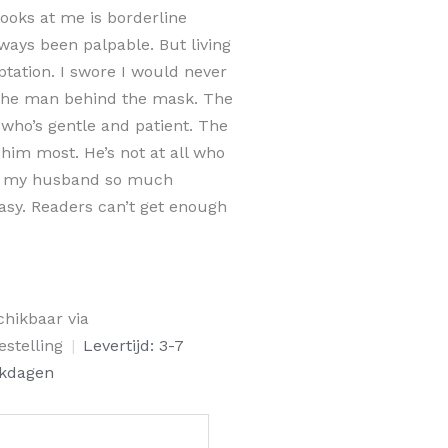
looks at me is borderline
ways been palpable. But living
tation. I swore I would never
 the man behind the mask. The
 who’s gentle and patient. The
im most. He’s not at all who
ng my husband so much
easy. Readers can’t get enough
d
chikbaar via
e
estelling
|
Levertijd: 3-7
al
kdagen