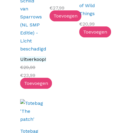
Schild
of Wild
€
27,99
van
Things
Toevoegen
Sparrows
€
20,99
(NL SMP
Toevoegen
Editie) -
Licht
beschadigd
Uitverkoop!
€
29,99
€
23,99
Toevoegen
Totebag