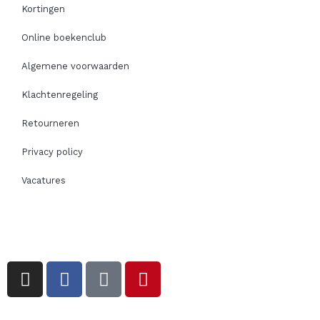
Kortingen
Online boekenclub
Algemene voorwaarden
Klachtenregeling
Retourneren
Privacy policy
Vacatures
I
F
T
P
n
a
i
i
s
c
k
n