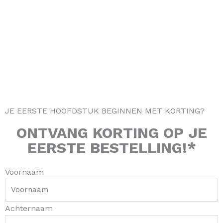
t
e
t
t
a
b
o
e
g
o
k
r
r
o
e
a
k
s
m
-
t
f
JE EERSTE HOOFDSTUK BEGINNEN MET KORTING?
ONTVANG
KORTING
OP JE
EERSTE BESTELLING!*
Voornaam
Achternaam