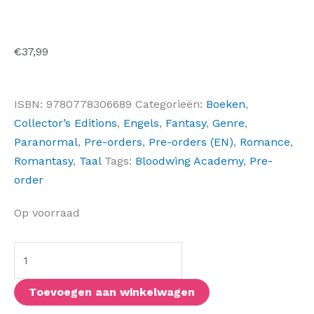
€
37,99
ISBN:
9780778306689
Categorieën:
Boeken
,
Collector’s Editions
,
Engels
,
Fantasy
,
Genre
,
Paranormal
,
Pre-orders
,
Pre-orders (EN)
,
Romance
,
Romantasy
,
Taal
Tags:
Bloodwing Academy
,
Pre-
order
With
Op voorraad
Hearts
of
Flame
(Deluxe
Toevoegen aan winkelwagen
Limited