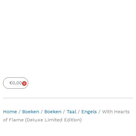
€
0,00
0
Winkelwagen
Home
/
Boeken
/
Boeken
/
Taal
/
Engels
/ With Hearts
of Flame (Deluxe Limited Edition)