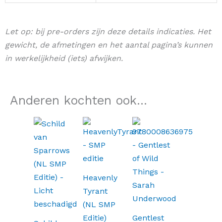
Let op: bij pre-orders zijn deze details indicaties. Het
gewicht, de afmetingen en het aantal pagina’s kunnen
in werkelijkheid (iets) afwijken.
Anderen kochten ook...
Oorspronkelijke
Huidige
prijs
prijs
was:
is:
€29,99.
€23,99.
Heavenly
Tyrant
(NL SMP
Editie)
Gentlest