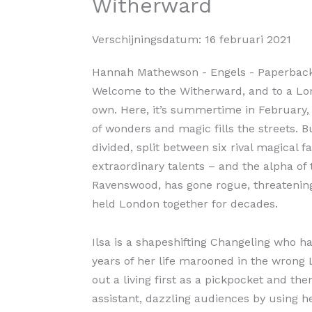
Witherward
Verschijningsdatum:
16 februari 2021
Hannah Mathewson
- Engels
- Paperbac
Welcome to the Witherward, and to a Lond
own. Here, it’s summertime in February,
of wonders and magic fills the streets. Bu
divided, split between six rival magical f
extraordinary talents – and the alpha of
Ravenswood, has gone rogue, threatening
held London together for decades.
Ilsa is a shapeshifting Changeling who ha
years of her life marooned in the wrong
out a living first as a pickpocket and the
assistant, dazzling audiences by using h