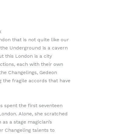
k
on that is not quite like our
 the Underground is a cavern
t this London is a city
actions, each with their own
 the Changelings, Gedeon
 the fragile accords that have
s spent the first seventeen
 London. Alone, she scratched
n as a stage magician’s
er Changeling talents to