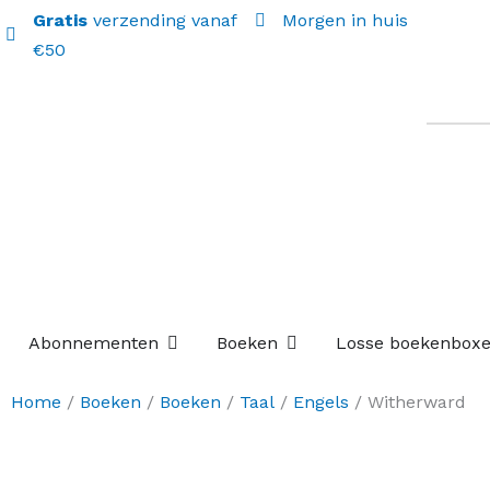
Gratis
verzending vanaf
Morgen in huis
€50
Open Abonnementen
Open Boeken
Abonnementen
Boeken
Losse boekenbox
Home
/
Boeken
/
Boeken
/
Taal
/
Engels
/ Witherward