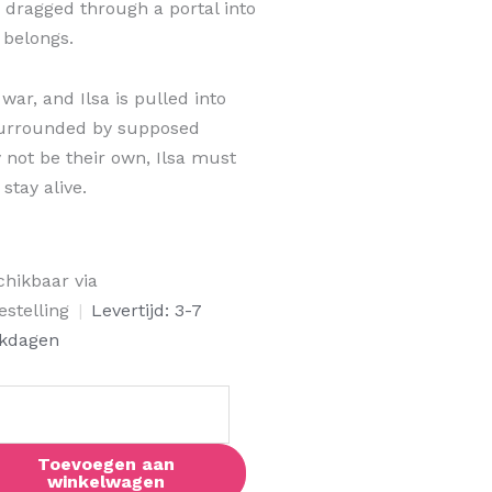
 dragged through a portal into
e belongs.
war, and Ilsa is pulled into
, surrounded by supposed
 not be their own, Ilsa must
stay alive.
herward
chikbaar via
al
estelling
|
Levertijd: 3-7
kdagen
Toevoegen aan
winkelwagen