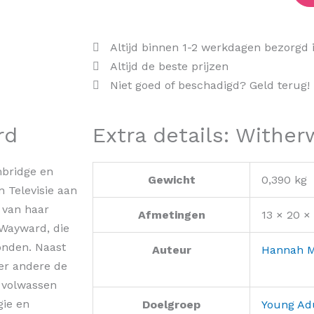
Altijd binnen 1-2 werkdagen bezorgd 
Altijd de beste prijzen
Niet goed of beschadigd? Geld terug!
rd
Extra details: Wither
mbridge en
Gewicht
0,390 kg
 Televisie aan
 van haar
Afmetingen
13 × 20 ×
Wayward, die
Londen. Naast
Auteur
Hannah 
er andere de
r volwassen
gie en
Doelgroep
Young Ad