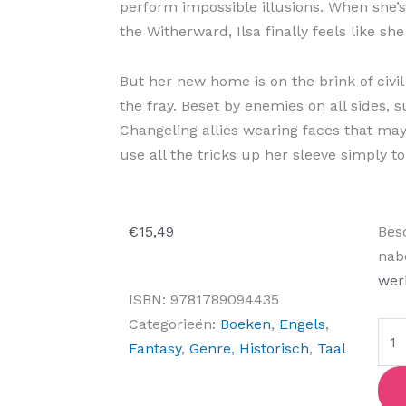
perform impossible illusions. When she’s
the Witherward, Ilsa finally feels like sh
But her new home is on the brink of civil 
the fray. Beset by enemies on all sides
Changeling allies wearing faces that may
use all the tricks up her sleeve simply to 
Wit
€
15,49
Bes
aant
nab
wer
ISBN:
9781789094435
Categorieën:
Boeken
,
Engels
,
Fantasy
,
Genre
,
Historisch
,
Taal