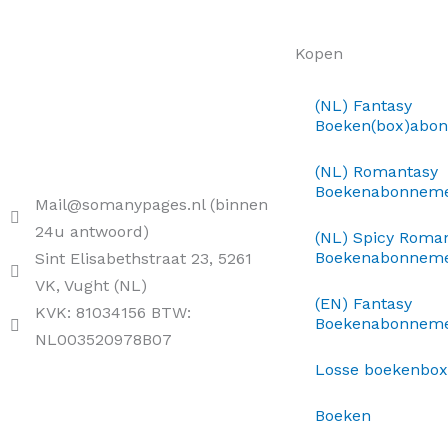
Kopen
(NL) Fantasy
Boeken(box)abo
(NL) Romantasy
Boekenabonnem
Mail@somanypages.nl (binnen
24u antwoord)
(NL) Spicy Roma
Boekenabonnem
Sint Elisabethstraat 23, 5261
VK, Vught (NL)
(EN) Fantasy
KVK: 81034156 BTW:
Boekenabonnem
NL003520978B07
Losse boekenbo
Boeken