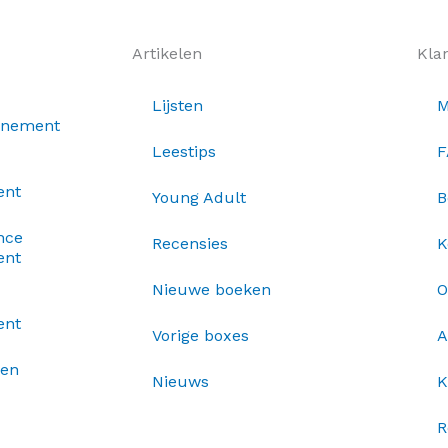
Artikelen
Kla
Lijsten
M
nnement
Leestips
F
ent
Young Adult
B
nce
Recensies
K
ent
Nieuwe boeken
O
ent
Vorige boxes
A
xen
Nieuws
K
R