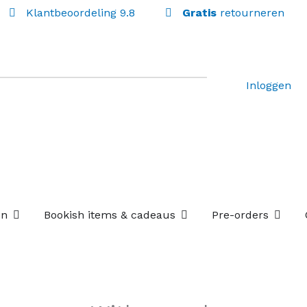
Klantbeoordeling 9.8
Gratis
retourneren
Inloggen
Open Losse boekenboxen
Open Bookish items & c
Open P
en
Bookish items & cadeaus
Pre-orders