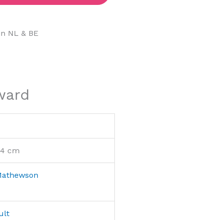
in NL & BE
ward
 4 cm
Mathewson
ult