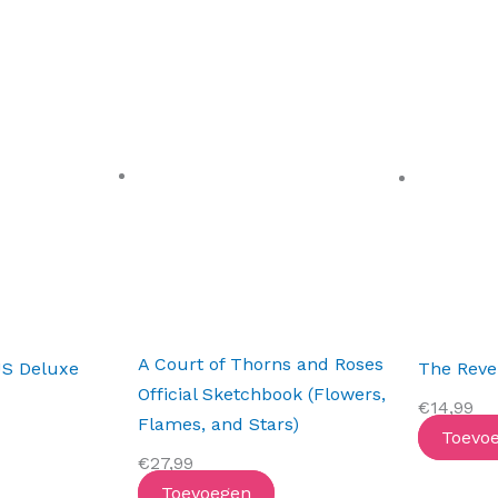
A Court of Thorns and Roses
US Deluxe
The Reve
Official Sketchbook (Flowers,
€
14,99
Flames, and Stars)
Toevo
€
27,99
Toevoegen