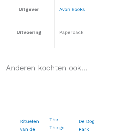
Uitgever
Avon Books
Uitvoering
Paperback
Anderen kochten ook...
Oorspronkelijke
Huidige
prijs
prijs
was:
is:
€38,99.
€31,19.
The
Rituelen
De Dog
Things
van de
Park