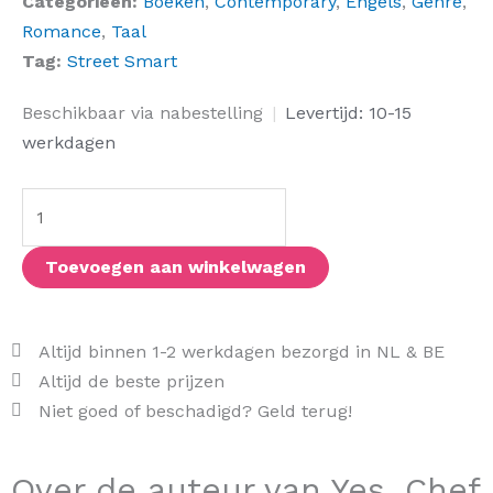
Categorieën:
Boeken
,
Contemporary
,
Engels
,
Genre
,
Romance
,
Taal
Tag:
Street Smart
Yes,
Beschikbaar via nabestelling
|
Levertijd: 10-15
Chef
werkdagen
aantal
Toevoegen aan winkelwagen
Altijd binnen 1-2 werkdagen bezorgd in NL & BE
Altijd de beste prijzen
Niet goed of beschadigd? Geld terug!
Over de auteur van Yes, Chef