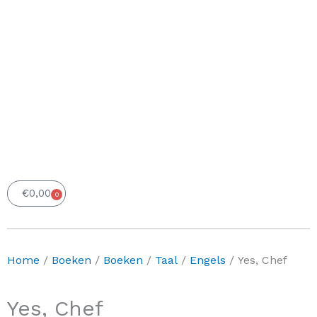
€
0,00
0
Winkelwagen
Home
/
Boeken
/
Boeken
/
Taal
/
Engels
/ Yes, Chef
Yes, Chef