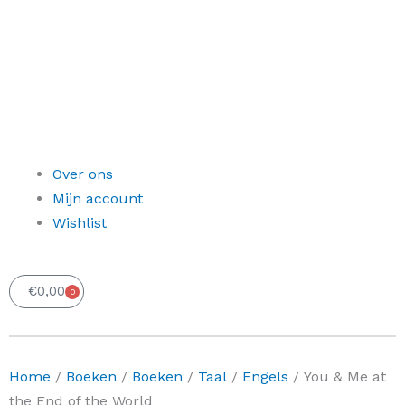
Over ons
Mijn account
Wishlist
€
0,00
0
Winkelwagen
Home
/
Boeken
/
Boeken
/
Taal
/
Engels
/ You & Me at
the End of the World