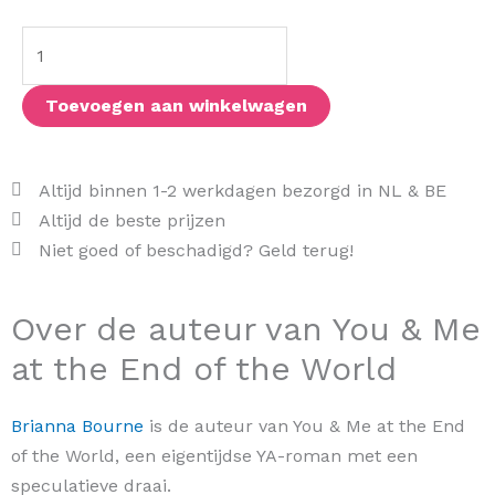
Me
at
the
End
Toevoegen aan winkelwagen
of
the
World
Altijd binnen 1-2 werkdagen bezorgd in NL & BE
aantal
Altijd de beste prijzen
Niet goed of beschadigd? Geld terug!
Over de auteur van You & Me
at the End of the World
Brianna Bourne
is de auteur van You & Me at the End
of the World, een eigentijdse YA-roman met een
speculatieve draai.