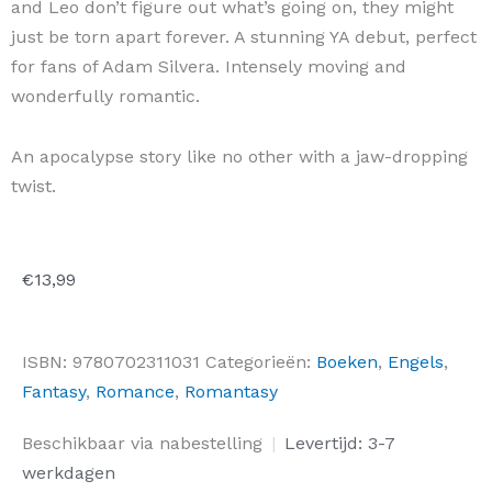
and Leo don’t figure out what’s going on, they might
just be torn apart forever. A stunning YA debut, perfect
for fans of Adam Silvera. Intensely moving and
wonderfully romantic.
An apocalypse story like no other with a jaw-dropping
twist.
€
13,99
ISBN:
9780702311031
Categorieën:
Boeken
,
Engels
,
Fantasy
,
Romance
,
Romantasy
You
Beschikbaar via nabestelling
|
Levertijd: 3-7
&
werkdagen