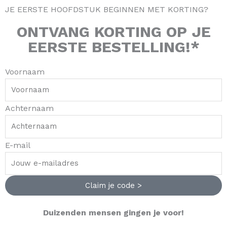
r
o
e
JE EERSTE HOOFDSTUK BEGINNEN MET KORTING?
ONTVANG
KORTING
OP JE
a
k
s
EERSTE BESTELLING!*
m
-
t
Voornaam
f
Achternaam
E-mail
Claim je code >
Duizenden mensen gingen je voor!