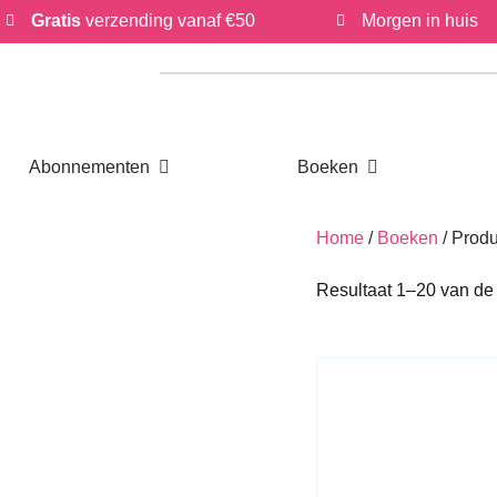
Gratis
verzending vanaf €50
Morgen in huis
Open Abonnementen
Open Boeken
Abonnementen
Boeken
Home
/
Boeken
/ Pro
Resultaat 1–20 van d