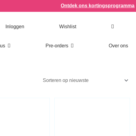
n
Ontdek ons kortingsprogramma
Inloggen
Wishlist
Open Bookish items & cadeaus
Open Pre-orders
aus
Pre-orders
Over ons