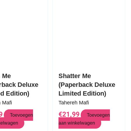
h Me
Shatter Me
rback Deluxe
(Paperback Deluxe
ed Edition)
Limited Edition)
h Mafi
Tahereh Mafi
9
€
21,99
Toevoegen
Toevoegen
kelwagen
aan winkelwagen