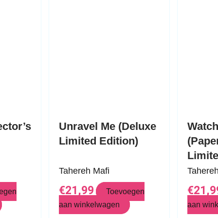
Unravel Me
Watc
(Deluxe Limited
(Pape
Edition)
Limit
Tahereh Mafi
Tahere
€
21,99
€
21,9
oegen
Toevoegen
aan winkelwagen
aan win