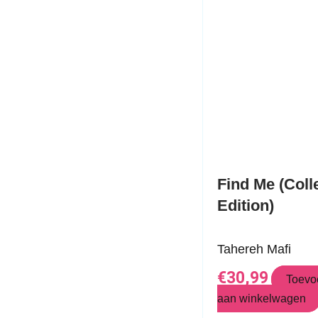
Find Me
(Collector’s
Edition)
Tahereh Mafi
€
30,99
Toev
aan winkelwagen