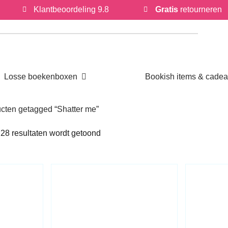
Klantbeoordeling 9.8
Gratis
retournere
Open Losse boekenboxen
Losse boekenboxen
Bookish items & cade
ducten getagged “Shatter me”
Gesorteerd
e 28 resultaten wordt getoond
op
nieuwste